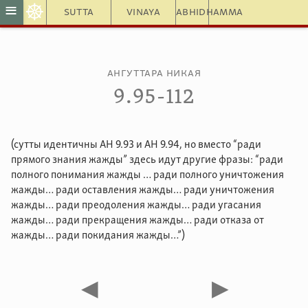
☸
≡
Sutta
Vinaya
Abhidhamma
Ангуттара Никая
9.95-112
(сутты идентичны АН 9.93 и АН 9.94, но вместо “ради
прямого знания жажды” здесь идут другие фразы: “ради
полного понимания жажды … ради полного уничтожения
жажды… ради оставления жажды… ради уничтожения
жажды… ради преодоления жажды… ради угасания
жажды… ради прекращения жажды… ради отказа от
жажды… ради покидания жажды…”)
◀
▶