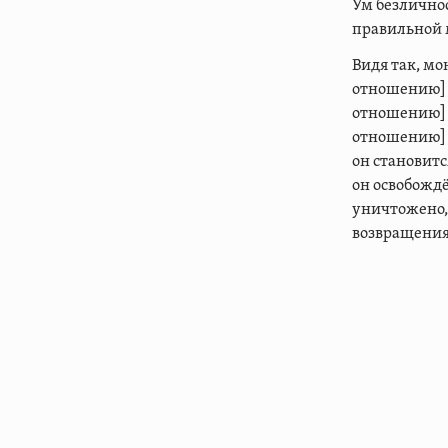
Ум безличнос
правильной м
Видя так, м
отношению] к
отношению] к
отношению] к
он становитс
он освобожд
уничтожено, 
возвращения