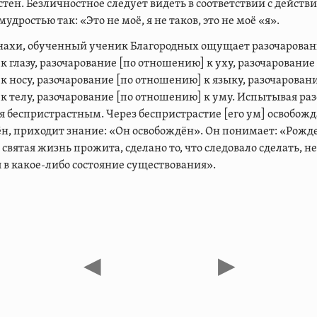
тен. Безличностное следует видеть в соответствии с действ
удростью так: «Это не моё, я не таков, это не моё «я».
онахи, обученный ученик Благородных ощущает разочарован
 глазу, разочарование [по отношению] к уху, разочарование
 носу, разочарование [по отношению] к языку, разочаровани
 телу, разочарование [по отношению] к уму. Испытывая раз
я беспристрастным. Через беспристрастие [его ум] освобожд
ён, приходит знание: «Он освобождён». Он понимает: «Рожд
святая жизнь прожита, сделано то, что следовало сделать, не
 в какое-либо состояние существования».
◀
▶