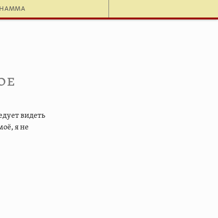
dhamma
ое
едует видеть
оё, я не