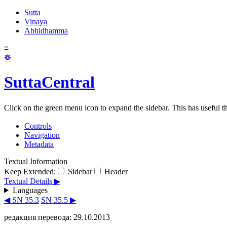
Sutta
Vinaya
Abhidhamma
≡
☸
SuttaCentral
Click on the green menu icon to expand the sidebar. This has useful thi
Controls
Navigation
Metadata
Textual Information
Keep Extended:
Sidebar
Header
Textual Details ▶
Languages
◀ SN 35.3
SN 35.5 ▶
редакция перевода: 29.10.2013