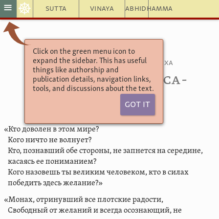
☸
≡
Sutta
Vinaya
Abhidhamma
Click on the green menu icon to
Сутта Нипата
expand the sidebar. This has useful
Тисса-меттейя-манава-пуччха
things like authorship and
5.3. Вопросы Тисса-
publication details, navigation links,
tools, and discussions about the text.
меттейи
Got It
«Кто доволен в этом мире?
Кого ничто не волнует?
Кто, познавший обе стороны, не запнется на середине,
касаясь ее пониманием?
Кого назовешь ты великим человеком, кто в силах
победить здесь желание?»
«Монах, отринувший все плотские радости,
Cвободный от желаний и всегда осознающий, не