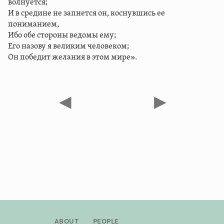
волнуется;
И в средине не запнется он, коснувшись ее
пониманием,
Ибо обе стороны ведомы ему;
Его назову я великим человеком;
Он победит желания в этом мире».
◀
▶
About
People