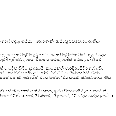
මෙසේ වදාළ සේක. ’’මහණෙනි, ආර්‍ය්‍යවූ පච්චොරොහණිය
ා සතුන් මැරීම දුරු කරයි. සතුන් මැරීමෙන් බසී. නුදුන් දෙය
වැරදි දැකීමේ, ලාමක විපාකය මෙලොවදීත්, පරලොවදීත් වේ.
 වැරදි හැසිරීම දුරුකරයි. කාමයන්හි වැරදි හැසිරීමෙන් බසී.
ී. හිස් වචන කීම දුරුකරයි. හිස් වචන කීමෙන් බසී. විෂම
්මණය, මෙසේ වනාහි ආර්‍ය්‍යයන් වහන්සේගේ විනයෙහි පච්චෝරොහණිය
 වේ. භවත් ගෞතමයන් වහන්ස, ආර්‍ය්‍ය විනයෙහි බැසගැන්මෙන්
පාතයේ, 7 වර්‍ගයේ, 13 සූත්‍රයේ, 27 ඡේදය යෙදිය යුතුයි. )