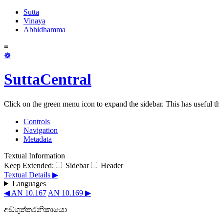
Sutta
Vinaya
Abhidhamma
≡
☸
SuttaCentral
Click on the green menu icon to expand the sidebar. This has useful thi
Controls
Navigation
Metadata
Textual Information
Keep Extended:
Sidebar
Header
Textual Details ▶
Languages
◀ AN 10.167
AN 10.169 ▶
අඞ්ගුත්තරනිකායො