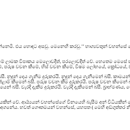
්නෙමි. එය හොඳට අසවු. මෙනෙහි කරවු.’’ භාග්‍යවතුන් වහන්සේ 
 මැරීමේ ලාමක විපාකය මෙලොවදීත්, පරලොවදීත් වේ. හෙතෙම මෙසේ සලක
මේ, පරුෂ වචන කීමේ, හිස් වචන කීමේ, විෂම ලෝභයේ, ක්‍රෝධයේ, 
 නුදුන් දෙය ගැනීම දුරුකරයි. නුදුන් දෙය ගැනීමෙන් බසී. කාමයන්හි
ේළාම් කීමෙන් බසී. පරුෂ වචන කීම දුරුකරයි. පරුෂ වචන කීමෙන් බස
යෙන් බසී. වැරදි දැකීම දුරුකරයි. වැරදි දැකීමෙන් බසී. බ්‍රාහ
කින් වේ. ආර්‍ය්‍යයන් වහන්සේගේ විනයෙහි බැසීම අන් විධියකින්
 භවත් ගෞතමයන් වහන්සේ, යහපත ( මෙහි අඞ්ගුත්තර නිකායේ 7 නි