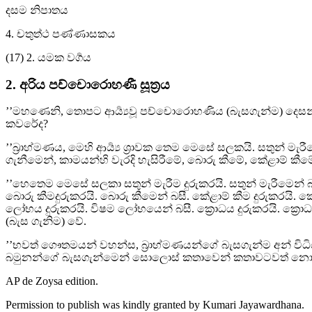
දසම නිපාතය
4. චතුත්‍ථ පණ්ණාසකය
(17) 2. යමක වර්‍ගය
2. අරිය පච්චොරොහණී සූත්‍රය
’’මහණෙනි, තොපට ආර්‍ය්‍යවූ පච්චොරොහණිය (බැසගැන්ම) දෙසන
කවරේද?
’’බ්‍රාහ්මණය, මෙහි ආර්‍ය්‍ය ශ්‍රාවක තෙම මෙසේ සලකයි. සතුන්
ගැනීමෙන්, කාමයන්හි වැරදි හැසිරීමේ, බොරු කීමේ, කේළාම් කී
’’හෙතෙම මෙසේ සලකා සතුන් මැරීම දුරුකරයි. සතුන් මැරීමෙන් බසී.
බොරු කීමදුරුකරයි. බොරු කීමෙන් බසී. කේළාම් කීම දුරුකරයි. ක
ලෝභය දුරුකරයි. විෂම ලෝභයෙන් බසී. ක්‍රොධය දුරුකරයි. ක්‍රොධ
(බැස ගැනිම) වේ.
’’භවත් ගෞතමයන් වහන්ස, බ්‍රාහ්මණයන්ගේ බැසගැන්ම අන් විධිය
බමුනන්ගේ බැසගැන්මෙන් සොලොස් කතාවෙන් කතාවටවත් නොඅගනේය.
AP de Zoysa
edition.
Permission to publish was kindly granted by Kumari Jayawardhana.