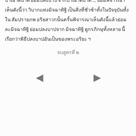
ปาณาติบาต ย่อมปลงบาป จากปาณาติบาต … ย่อมพิจารณา
เห็นดังนี้ว่า วิบากแห่งมิจฉาทิฐิ เป็นสิ่งที่ชั่วช้าทั้งในปัจจุบันทั้ง
ใน สัมปรายภพ อริยสาวกนั้นครั้นพิจารณาเห็นดังนี้แล้วย่อม
ละมิจฉาทิฐิ ย่อมปลงบาปจาก มิจฉาทิฐิ ดูกรภิกษุทั้งหลาย นี้
เรียกว่าพิธีปลงบาปอันเป็นของพระอริยะ ฯ
จบสูตรที่ ๒
◀
▶