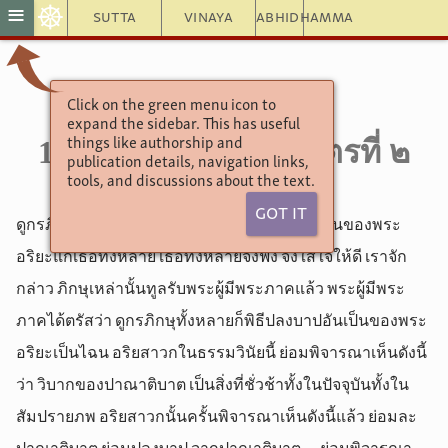
☸
≡
Sutta
Vinaya
Abhidhamma
Click on the green menu icon to
อังคุตตรนิกาย
expand the sidebar. This has useful
10.168. ปัจโจโรหณีสูตรที่ ๒
things like authorship and
publication details, navigation links,
tools, and discussions about the text.
Got It
ดูกรภิกษุทั้งหลาย เราจักแสดงพิธีปลงบาปอันเป็นของพระ
อริยะแก่เธอทั้งหลาย เธอทั้งหลายจงฟัง จงใส่ใจให้ดี เราจัก
กล่าว ภิกษุเหล่านั้นทูลรับพระผู้มีพระภาคแล้ว พระผู้มีพระ
ภาคได้ตรัสว่า ดูกรภิกษุทั้งหลายก็พิธีปลงบาปอันเป็นของพระ
อริยะเป็นไฉน อริยสาวกในธรรมวินัยนี้ ย่อมพิจารณาเห็นดังนี้
ว่า วิบากของปาณาติบาต เป็นสิ่งที่ชั่วช้าทั้งในปัจจุบันทั้งใน
สัมปรายภพ อริยสาวกนั้นครั้นพิจารณาเห็นดังนี้แล้ว ย่อมละ