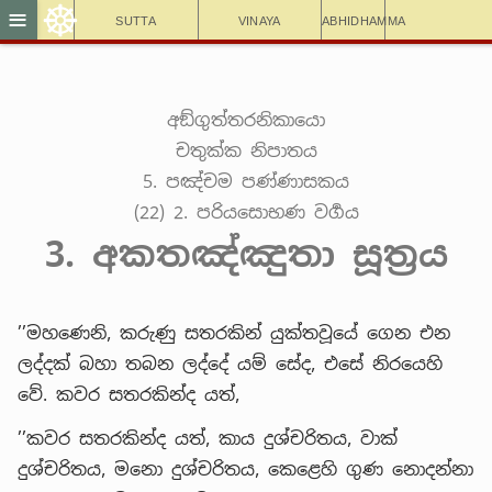
☸
≡
Sutta
Vinaya
Abhidhamma
අඞ්ගුත්තරනිකායො
චතුක්ක නිපාතය
5. පඤ්චම පණ්ණාසකය
(22) 2. පරියසොභණ වර්‍ගය
3. අකතඤ්ඤුතා සූත්‍රය
’’මහණෙනි, කරුණු සතරකින් යුක්තවූයේ ගෙන එන
ලද්දක් බහා තබන ලද්දේ යම් සේද, එසේ නිරයෙහි
වේ. කවර සතරකින්ද යත්,
’’කවර සතරකින්ද යත්, කාය දුශ්චරිතය, වාක්
දුශ්චරිතය, මනො දුශ්චරිතය, කෙළෙහි ගුණ නොදන්නා