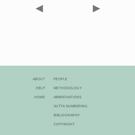
◀
▶
About
People
Help
Methodology
Home
Abbreviations
Sutta Numbering
Bibliography
Copyright