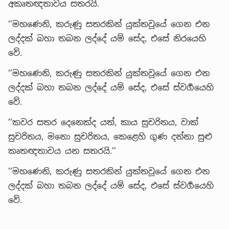
අකෘතඥතාවය සතරයි.
’’මහණෙනි, කරුණු සතරකින් යුක්තවූයේ ගෙන එන
ලද්දක් බහා තබන ලද්දේ යම් සේද, එසේ නිරයෙහි
වේ.
’’මහණෙනි, කරුණු සතරකින් යුක්තවූයේ ගෙන එන
ලද්දක් බහා තබන ලද්දේ යම් සේද, එසේ ස්වර්‍ගයෙහි
වේ.
’’කවර සතර දෙනෙක්ද යත්, කාය සුචරිතය, වාක්
සුචරිතය, මනො සුචරිතය, කෙළෙහි ගුණ දන්නා සුළු
කෘතඥතාවය යන සතරයි.’’
’’මහණෙනි, කරුණු සතරකින් යුක්තවූයේ ගෙන එන
ලද්දක් බහා තබන ලද්දේ යම් සේද, එසේ ස්වර්‍ගයෙහි
වේ.