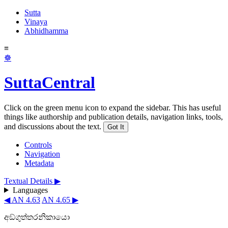
Sutta
Vinaya
Abhidhamma
≡
☸
SuttaCentral
Click on the green menu icon to expand the sidebar. This has useful
things like authorship and publication details, navigation links, tools,
and discussions about the text.
Got It
Controls
Navigation
Metadata
Textual Details ▶
Languages
◀ AN 4.63
AN 4.65 ▶
අඞ්ගුත්තරනිකායො