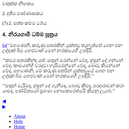
චතුක්ක නිපාතය
2. දුතිය පණ්ණාසකය
(7) 2. පත්ත කම්ම වර්‍ගය
4. නිරයගාමී ධම්ම සූත්‍රය
64
’’මහණෙනි, කරුණු සතරකින් යුක්තවූ තැනැත්තේ ගෙන එන
ලද්දාක් බිම හෙළුවාක් මෙන් නරකයෙහි උපදියි.
’’කවර සතරකින්ද යත්. සතුන් මරන්නේ වේද, නුදුන් දේ ගන්නේ
වේද, කාමයන්හි වරදවා හැසිරෙන්නේ වේද, බොරු කියන්නේ
වේද, මහණෙනි, මේ කරුණු සතරින් යුක්තවූයේ ගෙන එන
ලද්දක් බිම හෙළුවාක් මෙන් නරකයෙහි උපදියි.’’
’’සතුන් මැරීමද, නුදුන් දේ ගැනීමද, බොරු කීමද, පරදාරාවන් කරා
යාමද, පණ්ඩිතයෝ ප්‍රශංසා නොකෙරෙත්යයි කියනු ලැබේ.’’
◀
▶
About
Help
Home