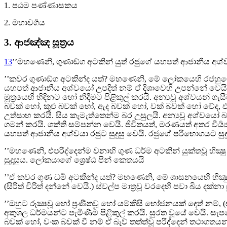
1. පඨම පණ්ණාසකය
2. මහාවර්‍ගය
3. ආජඤ්ඤ සූත්‍රය
13
’’මහණෙනි, ගුණාඞ්ග අටකින් යුත් රජුගේ යහපත් ආජානීය අශ්වය
’’කවර ගුණාඞ්ග අටකින්ද යත්? මහණෙනි, මේ ලෝකයෙහි රජහුගේ ය
යහපත් ආජානීය අශ්වයෝ උපදිත් නම් ඒ දිශාවෙහි උපන්නේ වෙයි.
මූත්‍රයෙහි හිඳිනට හෝ නිදීමට පිළිකුල් කරයි. අන්‍යවූ අශ්වයන්
බවක් හෝ, කුළු බවක් හෝ, ඇද බවක් හෝ, වක් බවක් හෝ වේද, ඒ 
උත්සාහ කරයි. සිය කැමැත්තෙන්ම බර උසුලයි. අන්‍යවූ අශ්වයෝ
ගමන් කරයි. ශක්ති සම්පන්න වෙයි. ජීවිතයත්, මරණයත් අතර වී
යහපත් ආජානීය අශ්වයා රජුට සුදුසු වෙයි. රජුගේ පරිභොගයට සුද
’’මහණෙනි, එපරිද්දෙන්ම වනාහි ගුණ ධර්ම අටකින් යුක්තවූ භික්‍ෂු 
සුදුසුය. ලෝකයාගේ ශ්‍රෙෂ්ඨ පින් කෙතයයි
’’ඒ කවර ගුණ ධර්‍ම අටකින්ද යත්? මහණෙනි, මේ ශාසනයෙහි භික්‍
(සිරිත් විරිත් දන්නේ වෙයි.) ස්වල්ප මාත්‍රවූ වරදෙහි පවා බිය දක්නා 
’’ඔහුට රූක්‍ෂවූ හෝ ප්‍රණීතවූ හෝ යම්කිසි භෝජනයක් දෙත් නම්, 
අකුශල ධර්මයන්ට පැමිණීම පිළිකුල් කරයි. සුරත වූයේ වෙයි. සැප
බවක් හෝ, වංක බවක් වී නම් ඒ බැව් තත්ත්‍වූ පරිද්දෙන් තථාගත