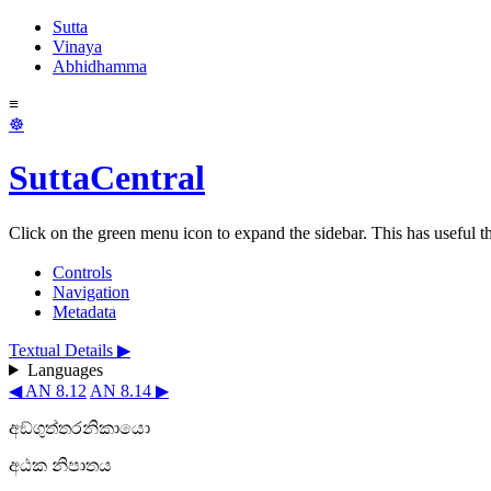
Sutta
Vinaya
Abhidhamma
≡
☸
SuttaCentral
Click on the green menu icon to expand the sidebar. This has useful thi
Controls
Navigation
Metadata
Textual Details ▶
Languages
◀ AN 8.12
AN 8.14 ▶
අඞ්ගුත්තරනිකායො
අඨක නිපාතය