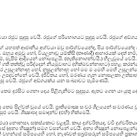
ා රජුට සුදුසු වෙයි. රජුගේ පරිභොගයට සුදුසු වෙයි. රජුගේ අඞ්ග
හපත් ආජානීය අශ්වයා මවු පාර්ශ්වයෙන්ද, පිය පාර්ශ්වයෙන්ද ය
 ඔහුය අමුවූ හෝ, වියලුනාවූ යම්කිසි (තෘණාදී) ආහාරයක් දෙත් 
 ගැසීම්, සැපීම් ආදියෙන් නොපෙළයි. (තැතිනොගන්වයි.) හීලෑවූයේ වෙය
ගති තත්ත්‍වූ පරිද්දෙන් නියමුවාහට (හික්මවන්නාහට) පහළ කරන්
 බර උසුලන්නාහු හෝ, නූසුලන්නාහු හෝ මම ම මෙහි මෙහි උසුලන්
ර්‍ය්‍ය උපදවන්නේ වෙයි. (ජීවිතය හෝ, මරණය ගැන නොසලකා උත්ස
ුසු වෙයි. රජුගේ අඞ්ගයක්ය යන සංඛ්‍යාවට පැමිණෙයි.
තෙම දුරසිට ගෙනා දෙය පිළිගැනීමට සුදුසුය. ඈතට ගෙන යා යුතු දේ පිළ
ෂු තෙම සිල්වත් වූයේ වෙයි. ප්‍රාතිමොක්‍ෂ සංවර ශීලයෙන් සංවරණ
සුළු වෙයි. ශික්‍ෂාපද සමාදන්ව (එහි) හික්මෙයි.
(එය) නොනසා, සකස්කොට වළඳයි. කාය දුශ්චරිතයද, වචී දුශ්චරිතයද, 
සේ (අන්‍ය භික්‍ෂූන්) සමග වසන්නේ වෙයි. අන්‍ය භික්‍ෂූන් නොපෙළ
යන් වහන්සේ සමිපයෙහි හෝ, නැණවත් සබ්‍රම්සරුන් සමීපයෙහි ප්‍ර