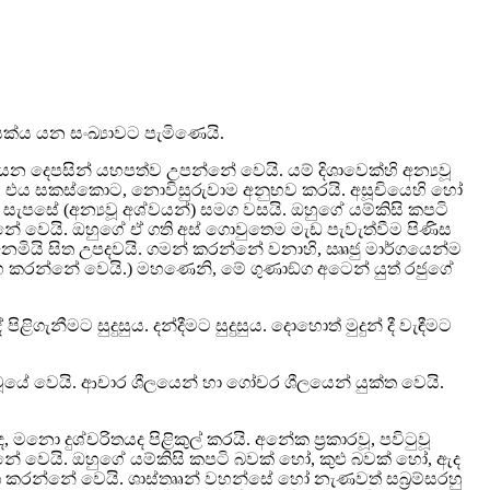
යක්ය යන සංඛ්‍යාවට පැමිණෙයි.
න දෙපසින් යහපත්ව උපන්නේ වෙයි. යම් දිශාවෙක්හි අන්‍යවූ
නම්, එය සකස්කොට, නොවිසුරුවාම අනුභව කරයි. අසූචියෙහි හෝ
ි. සැපසේ (අන්‍යවූ අශ්වයන්) සමග වසයි. ඔහුගේ යම්කිසි කපටි
නේ වෙයි. ඔහුගේ ඒ ගති අස් ගොවුතෙම මැඩ පැවැත්වීම පිණිස
නෙමියි සිත උපදවයි. ගමන් කරන්නේ වනාහි, ඎජු මාර්ගයෙන්ම
ාහ කරන්නේ වෙයි.) මහණෙනි, මේ ගුණාඞ්ග අටෙන් යුත් රජුගේ
ිගැනීමට සුදුසුය. දන්දීමට සුදුසුය. දොහොත් මුදුන් දී වැඳීමට
ය වූයේ වෙයි. ආචාර ශීලයෙන් හා ගෝචර ශීලයෙන් යුක්ත වෙයි.
මනො දුශ්චරිතයද පිළිකුල් කරයි. අනේක ප්‍රකාරවූ, පවිටුවූ
න්නේ වෙයි. ඔහුගේ යම්කිසි කපටි බවක් හෝ, කුළු බවක් හෝ, ඇද
කාශ කරන්නේ වෙයි. ශාස්තෲන් වහන්සේ හෝ නැණවත් සබ්‍රම්සරහු