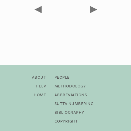
◀
▶
About
People
Help
Methodology
Home
Abbreviations
Sutta Numbering
Bibliography
Copyright