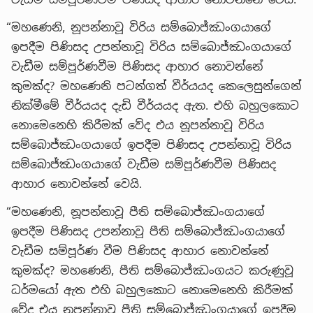
“මහණෙනි, නූපන්නාවූ විරිය සම්බොජ්ඣංගයාගේ
ඉපදීම පිණිසද උපන්නාවූ විරිය සම්බොජ්ඣංගයාගේ
වැඩීම සම්පූර්ණවීම පිණිසද ආහාර නොවන්නේ
කුමක්ද? මහණෙනි පටන්ගත් වීර්යයද කෙලෙසුන්ගෙන්
නික්මීමේ වීර්යයද දැඩි වීර්යයද ඇත. එහි බහුලකොට
නොමෙනෙහි කිරීමක් වේද එය නූපන්නාවූ විරිය
සම්බොජ්ඣංගයාගේ ඉපදීම පිණිසද උපන්නාවූ විරිය
සම්බොජ්ඣංගයාගේ වැඩීම සම්පූර්ණවීම පිණිසද
ආහාර නොවන්නේ වෙයි.
“මහණෙනි, නූපන්නාවූ පීති සම්බොජ්ඣංගයාගේ
ඉපදීම පිණිසද උපන්නාවූ පීති සම්බොජ්ඣංගයාගේ
වැඩීම සම්පූර්ණ වීම පිණිසද ආහාර නොවන්නේ
කුමක්ද? මහණෙනි, පීති සම්බොජ්ඣංගයට කරුණුවූ
ධර්මයෝ ඇත එහි බහුලකොට නොමෙනෙහි කිරීමක්
වේද එය නූපන්නාවූ පීති සම්බොජ්ඣංගයාගේ ඉපදීම