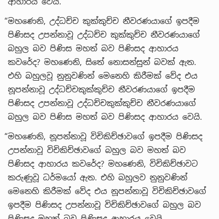
ආහාරය වෙයි.
“මහණෙනි, උද්ධච්ච කුක්කුච්ච නීවරණයාගේ ඉපදීම
පිණිසද උපන්නාවූ උද්ධච්ච කුක්කුච්ච නීවරණයාගේ
බහුල බව පිණිස මහත් බව පිණිසද ආහාරය
කවරේද? මහණෙනි, සිතේ නොසන්සුන් බවක් ඇත.
එහි බහුලවූ නුනුවණින් මෙනෙහි කිරීමක් වේද එය
නූපන්නාවූ උද්ධච්චකුක්කුච්ච නීවරණයාගේ ඉපදීම
පිණිසද උපන්නාවූ උද්ධච්චකුක්කුච්ච නීවරණයාගේ
බහුල බව පිණිස මහත් බව පිණිසද ආහාරය වෙයි.
“මහණෙනි, නූපන්නාවූ විචිකිච්ඡාවගේ ඉපදීම පිණිසද
උපන්නාවූ විචිකිච්ඡාවගේ බහුල බව මහත් බව
පිණිසද ආහාරය කවරේද? මහණෙනි, විචිකිච්ඡාවට
කරුණුවූ ධර්මයෝ ඇත. එහි බහුලව නුනුවණින්
මෙනෙහි කිරීමක් වේද එය නූපන්නාවූ විචිකිච්ඡාවගේ
ඉපදීම පිණිසද උපන්නාවූ විචිකිච්ඡාවගේ බහුල බව
පිණිසද මහත් බව පිණිසද ආහාරය වෙයි.