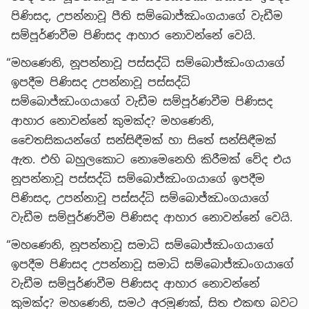
පිණිසද, උපන්නාවූ පීති සම්බොජ්ඣංගයාගේ වැඩීම
සම්පූර්ණවීම පිණිසද ආහාර නොවන්නේ වෙයි.
“මහණෙනි, නූපන්නාවූ පස්සද්ධි සම්බොජ්ඣංගයාගේ
ඉපදීම පිණිසද උපන්නාවූ පස්සද්ධි
සම්බොජ්ඣංගයාගේ වැඩීම සම්පූර්ණවීම පිණිසද
ආහාර නොවන්නේ කුමක්ද? මහණෙනි,
චෛතසිකයන්ගේ සන්සිඳීමක් හා සිතේ සන්සිඳීමක්
ඇත. එහි බහුලකොට නොමෙනෙහි කිරීමක් වේද එය
නූපන්නාවූ පස්සද්ධි සම්බොජ්ඣංගයාගේ ඉපදීම
පිණිසද, උපන්නාවූ පස්සද්ධි සම්බොජ්ඣංගයාගේ
වැඩීම සම්පූර්ණවීම පිණිසද ආහාර නොවන්නේ වෙයි.
“මහණෙනි, නූපන්නාවූ සමාධි සම්බොජ්ඣංගයාගේ
ඉපදීම පිණිසද උපන්නාවූ සමාධි සම්බොජ්ඣංගයාගේ
වැඩීම සම්පූර්ණවීම පිණිසද ආහාර නොවන්නේ
කුමක්ද? මහණෙනි, සමථ අරමුණක්, සිත එකඟ බවට