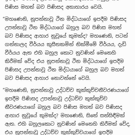
පිණිස මහත් බව පිණිසද අනාහාරය වෙයි.
“මහණෙනි, නූපන්නාවූ ථින මිද්ධයාගේ ඉපදීම පිණිසද
උපන්නාවූ ථින මිද්ධයාගේ බහුල බව පිණිස මහත්
බව පිණිසද ආහාර නුවූයේ කුමක්ද? මහණෙනි, පටන්
ගන්නාලද වීර්යය කුසීතකමින් නික්මීමේ වීර්යය, දැඩි
වීර්යය ඇත එහි බහුල කොට නුවණින් මෙනෙහි
කිරීමක් වේද එය නූපන්නාවූ ථින මිද්ධයාගේ ඉපදීම
පිණිසද උපන්නාවූ ථින මිද්ධයාගේ බහුල බව මහත්
බව පිණිසද ආහාර නොවන්නේ වෙයි.
“මහණෙනි, නූපන්නාවූ උද්ධච්ච කුක්කුච්චනීවරණයාගේ
ඉපදීම පිණිසද උපන්නාවූ උද්ධච්ච කුක්කුච්ච
නීවරණයාගේ බහුල බව පිණිස මහත් බව පිණිසද
ආහාර නුවූයේ කුමක්ද? මහණෙනි, සිතේ සන්සිඳීමක්
ඇත. එහි බහුලකොට නුවණින් මෙනෙහි කිරීමක් වේද,
එය නූපන්නාවූ උද්ධච්ච කුක්කුච්චයාගේ ඉපදීම