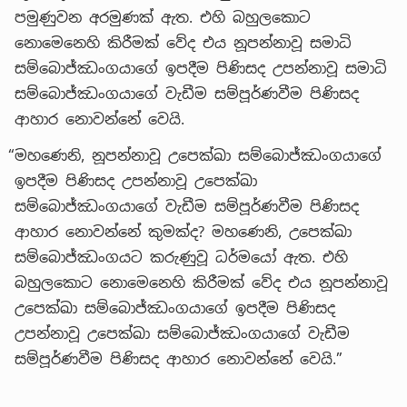
පමුණුවන අරමුණක් ඇත. එහි බහුලකොට
නොමෙනෙහි කිරීමක් වේද එය නූපන්නාවූ සමාධි
සම්බොජ්ඣංගයාගේ ඉපදීම පිණිසද උපන්නාවූ සමාධි
සම්බොජ්ඣංගයාගේ වැඩීම සම්පූර්ණවීම පිණිසද
ආහාර නොවන්නේ වෙයි.
“මහණෙනි, නූපන්නාවූ උපෙක්ඛා සම්බොජ්ඣංගයාගේ
ඉපදීම පිණිසද උපන්නාවූ උපෙක්ඛා
සම්බොජ්ඣංගයාගේ වැඩීම සම්පූර්ණවීම පිණිසද
ආහාර නොවන්නේ කුමක්ද? මහණෙනි, උපෙක්ඛා
සම්බොජ්ඣංගයට කරුණුවූ ධර්මයෝ ඇත. එහි
බහුලකොට නොමෙනෙහි කිරීමක් වේද එය නූපන්නාවූ
උපෙක්ඛා සම්බොජ්ඣංගයාගේ ඉපදීම පිණිසද
උපන්නාවූ උපෙක්ඛා සම්බොජ්ඣංගයාගේ වැඩීම
සම්පූර්ණවීම පිණිසද ආහාර නොවන්නේ වෙයි.”