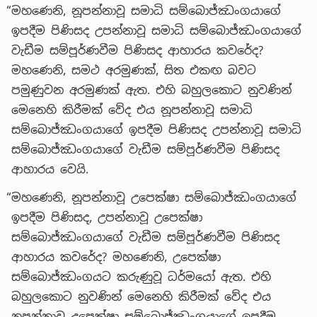
“මහණෙනි, නූපන්නාවූ සමාධි සම්බොජ්ඣංගයාගේ
ඉපදීම පිණිසද උපන්නාවූ සමාධි සම්බොජ්ඣංගයාගේ
වැඩීම සම්පූර්ණවීම පිණිසද ආහාරය කවරේද?
මහණෙනි, සමථ අරමුණක්, සිත එකඟ බවට
පමුණුවන අරමුණක් ඇත. එහි බහුලකොට නුවණින්
මෙනෙහි කිරීමක් වේද එය නූපන්නාවූ සමාධි
සම්බොජ්ඣංගයාගේ ඉපදීම පිණිසද උපන්නාවූ සමාධි
සම්බොජ්ඣංගයාගේ වැඩීම සම්පූර්ණවීම පිණිසද
ආහාරය වෙයි.
“මහණෙනි, නූපන්නාවූ උපෙක්ෂා සම්බොජ්ඣංගයාගේ
ඉපදීම පිණිසද, උපන්නාවූ උපෙක්ෂා
සම්බොජ්ඣංගයාගේ වැඩීම සම්පූර්ණවීම පිණිසද
ආහාරය කවරේද? මහණෙනි, උපෙක්ෂා
සම්බොජ්ඣංගයට කරුණුවූ ධර්මයෝ ඇත. එහි
බහුලකොට නුවණින් මෙනෙහි කිරීමක් වේද එය
නූපන්නාවූ උපෙක්ෂා සම්බොජ්ඣංගයාගේ ඉපදීම