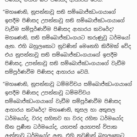
“මහණෙනි, නූපන්නාවූ සති සම්බොජ්ඣංගයාගේ
ඉපදීම පිණිසද උපන්නාවූ සති සම්බොජ්ඣංගයාගේ
වැඩීම සම්පූර්ණවීම පිණිසද ආහාරය කවරේද?
මහණෙනි, සති සම්බොජ්ඣංගයට කරුණුවූ ධර්මයෝ
ඇත. එහි බහුලකොට නුවණින් මෙනෙහි කිරීමක් වේද
එය නූපන්නාවූ සති සම්බොජ්ඣංගයාගේ ඉපදීම
පිණිසද, උපන්නාවූ සති සම්බොජ්ඣංගයාගේ වැඩීම
සම්පූර්ණවීම පිණිසද ආහාරය වෙයි.
“මහණෙනි, නූපන්නාවූ ධම්මවිචය සම්බොජ්ඣංගයාගේ
ඉපදීම පිණිසද උපන්නාවූ ධම්මවිචය
සම්බොජ්ඣංගයාගේ වැඩීම සම්පූර්ණවීම පිණිසද
ආහාරය කවරේද? මහණෙනි, කුසල හා අකුසල
ධර්මයෝද, වරද සහිතව හා වරද රහිත ධර්මයෝද
හීන ප්‍රණීත ධර්මයෝද, යහපත් අයහපත් විපාක
ඇත්තාවූ ධර්මයෝද ඇත. එහි නුවණින් බහුලකොට