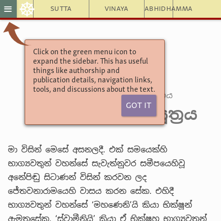
☸
≡
Sutta
Vinaya
Abhidhamma
Click on the green menu icon to
සංයුත්තනිකායො
expand the sidebar. This has useful
මහා වර්ගය
things like authorship and
publication details, navigation links,
2. බොජ්ඣංග සංයුත්තය
tools, and discussions about the text.
6. සාකච්ඡා (බොජ්ඣංග) වර්ගය
Got It
1. නීවරණා’හාර සූත්‍රය
මා විසින් මෙසේ අසනලදී. එක් සමයෙක්හි
භාග්‍යවතුන් වහන්සේ සැවැත්නුවර සමීපයෙහිවූ
අනේපිඬු සිටාණන් විසින් කරවන ලද
ජේතවනාරාමයෙහි වාසය කරන සේක. එහිදී
භාග්‍යවතුන් වහන්සේ ‘මහණෙනි’යි කියා භික්ෂූන්
ඇමතූසේක. ‘ස්වාමීනියි’ කියා ඒ භික්ෂූහු භාග්‍යවතුන්