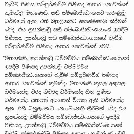
වැඩීම පිණිස සම්පූර්ණවීම පිණිසද ආහාර නොවන්නේ
කුමක්ද? මහණෙනි, සති සම්බොජ්ඣංගයට කරුණුවූ
ධර්මයෝ ඇත. එහි බහුලකොට නොමෙනෙහි කිරීමක්
වේද, එය නූපන්නාවූ සති සම්බොජ්ඣංගයාගේ ඉපදීම
පිණිසද, උපන්නාවූ සති සම්බොජ්ඣංගයාගේ වැඩීම
සම්පූර්ණවීම පිණිසද ආහාර නොවන්නේ වෙයි.
“මහණෙනි, නූපන්නාවූ ධම්මවිචය සම්බොජ්ඣංගයාගේ
ඉපදීම පිණිසද උපන්නාවූ ධම්මවිචය
සම්බොජ්ඣංගයාගේ වැඩීම සම්පූර්ණවීම පිණිසද
ආහාර නොවන්නේ කුමක්ද? මහණෙනි කුසල අකුසල
ධර්මයෝද, වරද නිවරද ධර්මයෝද හීන ප්‍රණීත
ධර්මයෝද, යහපත් අයහපත් විපාක ඇති ධර්මයෝද
ඇත. එහි බහුලකොට නොමෙනෙහි කිරීමක් වේද එය
නූපන්නාවූ ධම්මවිචය සම්බොජ්ඣංගයාගේ ඉපදීම
පිණිසද, උපන්නාවූ ධම්මවිචය සම්බොජ්ඣංගයාගේ
වැඩීම සම්පූර්ණවීම පිණිසද ආහාර නොවන්නේ වෙයි.