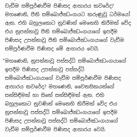
වැඩීම සම්පූර්ණවීම පිණිසද ආහාරය කවරේද?
මහණෙනි, පීති සම්බොජ්ඣංගයට කරුණුවූ ධර්මයෝ
ඇත. එහි බහුලකොට නුවණින් මෙනෙහි කිරීමක් වේද
එය නූපන්නාවූ පීති සම්බොජ්ඣංගයාගේ ඉපදීම
පිණිසද උපන්නාවූ පීති සම්බොජ්ඣංගයාගේ වැඩීම
සම්පූර්ණවීම පිණිසද මේ ආහාරය වෙයි.
“මහණෙනි, නූපන්නාවූ පස්සද්ධි සම්බොජ්ඣංගයාගේ
ඉපදීම පිණිසද උපන්නාවූ පස්සද්ධි
සම්බොජ්ඣංගයාගේ වැඩීම සම්පූර්ණවීම පිණිසද
ආහාරය කවරේද? මහණෙනි, චෛතසිකයන්ගේ
සන්සිඳීමක් හා සිතේ සන්සිඳීමක් ඇත. එහි
බහුලකොට නුවණින් මෙනෙහි කිරීමක් වේද එය
නූපන්නාවූ පස්සද්ධි සම්බොජ්ඣංගයාගේ ඉපදීම
පිණිසද උපන්නාවූ පස්සද්ධි සම්බොජ්ඣංගයාගේ
වැඩීම සම්පූර්ණවීම පිණිසද ආහාරය වෙයි.