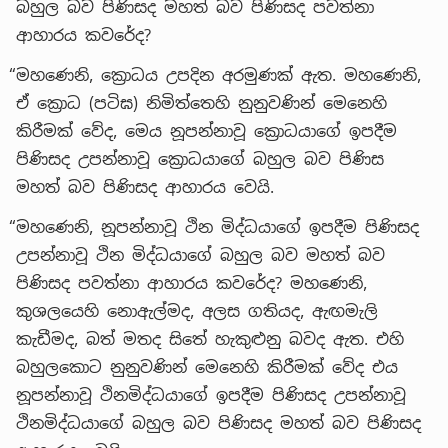
බහුල බව පිණිසද මහත් බව පිණිසද පවත්නා
ආහාරය කවරේද?
“මහණෙනි, ක්‍රොධය උපදින අරමුණක් ඇත. මහණෙනි,
ඒ ක්‍රොධ (පටිඝ) නිමිත්තෙහි නුනුවණින් මෙනෙහි
කිරීමක් වේද, මෙය නූපන්නාවූ ක්‍රොධයාගේ ඉපදීම
පිණිසද උපන්නාවූ ක්‍රොධයාගේ බහුල බව පිණිස
මහත් බව පිණිසද ආහාරය වෙයි.
“මහණෙනි, නූපන්නාවූ ථින මිද්ධයාගේ ඉපදීම පිණිසද
උපන්නාවූ ථින මිද්ධයාගේ බහුල බව මහත් බව
පිණිසද පවත්නා ආහාරය කවරේද? මහණෙනි,
කුශලයෙහි නොඇල්මද, අලස ගතියද, ඇඟමැලි
කැඩීමද, බත් මතද සිතේ හැකුළුනු බවද ඇත. එහි
බහුලකොට නුනුවණින් මෙනෙහි කිරීමක් වේද එය
නූපන්නාවූ ථිනමිද්ධයාගේ ඉපදීම පිණිසද උපන්නාවූ
ථිනමිද්ධයාගේ බහුල බව පිණිසද මහත් බව පිණිසද