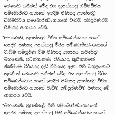
මෙනෙහි කිරීමක් වේද එය නූපන්නාවූ ධම්මවිචය
සම්බොජ්ඣංගයාගේ ඉපදීම පිණිසද උපන්නාවූ
ධම්මවිචය සම්බොජ්ඣංගයාගේ වැඩීම සම්පූර්ණවීම
පිණිසද ආහාරය වෙයි.
“මහණෙනි, නූපන්නාවූ විරිය සම්බොජ්ඣංගයාගේ
ඉපදීම පිණිසද උපන්නාවූ විරිය සම්බොජ්ඣංගයාගේ
වැඩීම සම්පූර්ණ වීම පිණිසද ආහාරය කවරේද?
මහණෙනි, පටන්ගැන්මේ වීර්යයද, කුසීතකමින්
නික්මීමේ වීර්යයද දැඩි වීර්යයද ඇත. එහි බහුලකොට
නුවණින් මෙනෙහි කිරීමක් වේද එය නූපන්නාවූ විරිය
සම්බොජ්ඣංගයාගේ ඉපදීම පිණිසද උපන්නාවූ විරිය
සම්බොජ්ඣංගයාගේ වැඩීම සම්පූර්ණවීම පිණිසද මේ
ආහාරය වෙයි.
“මහණෙනි, නූපන්නාවූ පීති සම්බොජ්ඣංගයාගේ
ඉපදීම පිණිසද උපන්නාවූ පීති සම්බොජ්ඣංගයාගේ