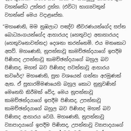
වහන්සේට උත්තර දුන්හ. (එවිට) භාග්‍යවතුන්
වහන්සේ මෙය වදාළසේක.
“මහණෙනි, මම නුඹලාට පඤ්ච නීවරණයන්ගේද සප්ත
බොධ්‍යංගයන්ගේද ආහාරයද (හෙතුවද) අනාහාරයද
(හෙතුවනොවන්නද) දෙශනා කරන්නෙමි. එය මනකොට
අසව්. මහණෙනි, නූපන්නාවූ කාමච්ඡන්දයාගේ ඉපදීම
පිණිසද උපන්නාවූ කාමච්ඡන්දයාගේ බහුල බව
පිණිසද, මහත් බව පිණිසද පවත්නාවූ ආහාරය
කවරේද? මහණෙනි, සුභ වශයෙන් ගන්නා අරමුණක්
ඇත. ඒ සුභාරම්මණයෙහි බහුල කොට නුනුවණින්
මෙනෙහි කිරීමක් වේද, මෙය නූපන්නාවූ
කාමච්ඡන්දයාගේ ඉපදීම පිණිසද, උපන්නාවූ
කාමච්ඡන්දයාගේ බහුල බව පිණිසද මහත් බව
පිණිසද ආහාරය වෙයි. මහණෙනි, නූපන්නාවූ
ව්‍යාපාදයාගේ ඉපදීම පිණිසද, උපන්නාවූ ව්‍යාපාදයාගේ