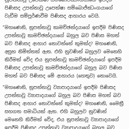
පිණිසද උපන්නාවූ උපෙක්ෂා සම්බොජ්ඣංගයාගේ
වැඩීම සම්පූර්ණවීම පිණිසද ආහාරය වෙයි.
“මහණෙනි, නූපන්නාවූ කාමච්ඡන්දයාගේ ඉපදීම පිණිසද
උපන්නාවූ කාමච්ඡන්දයාගේ බහුල බව පිණිස මහත්
බව පිණිසද ආහාර නොවන්නේ කුමක්ද? මහණෙනි,
අසුභ නිමිත්තක් ඇත. එහි නුවණින් බහුලව මෙනෙහි
කිරීමක් වේද එය නූපන්නාවූ කාමච්ඡන්දයාගේ ඉපදීම
පිණිසද උපන්නාවූ කාමච්ඡන්දයාගේ බහුල බව පිණිස
මහත් බව පිණිසද මේ ආහාරය (හෙතුව) නොවෙයි.
“මහණෙනි, නූපන්නාවූ ව්‍යාපාදයාගේ ඉපදීම පිණිසද
උපන්නාවූ ව්‍යාපාදයාගේ බහුල බව පිණිස මහත් බව
පිණිසද ආහාර නොවන්නේ කුමක්ද? මහණෙනි, මෛත්‍රී
සහගත සමාධියක් ඇත. එහි බහුලව නුවණින්
මෙනෙහි කිරීමක් වේද, එය නූපන්නාවූ ව්‍යාපාදයාගේ
ඉපදීම පිණිසද උපන්නාවූ ව්‍යාපාදයාගේ බහුල බව