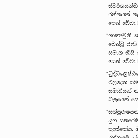
ස්වර්ගයන්
රත්නයක් නැ
සෙත් වේවා.!
“ශාක්‍යමුනි
වෙන්වූ ජාත
සමාන කිසි 
සෙත් වේවා.!
“බුද්ධශ්‍රෙ
ඵලදෙන සමාධ
සමාධියක් න
බලයෙන් සෙත
“සත්පුරුෂයන
යුග සතරෙකි
සුදුස්සෝය.
රත්නයයි. ම