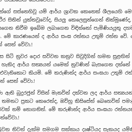
න්ගේ සස්නෙහිවූ යම් ආර්ය ශ්‍රාවක කෙනෙක් ශීලයෙහි
ථිර සිතින් යුක්තවූවෝද, සියලු කෙලෙසුන්ගෙන් නික්මුණේද,
ගෙන නිවීම ඉබේම ලබාගෙන විඳින්නෝ පැමිණියයුතු ද
ය. මේ කාරණයෙන් ද ආර්ය සංඝ රත්නය උතුම් රත්න වේ. 
් සෙත් වේවා.!
 සිටි නුවර දොර සවිවන කනුව සිවුදිගින් හමන සුළඟින්
හැකිද ආර්ය සත්‍යයන් යමෙක් නුවණින් බැසගෙන දක්නේ
 එවැනිකොට කියමි. මේ කරුණින්ද ආර්ය සංඝයා උතුම් රත
න් සෙත් වේවා.!
ණ ඇති බුදුරජුන් විසින් මැනවින් දක්වන ලද ආර්ය සත්‍යයන
තමනට ප්‍රකට කෙරෙත්ද, ඔව්හු කිසිසේත් බෙහෙවින් පම
වක් නම් නොගනිත්. මේ කරුණින්ද ආර්ය සංඝයා රත්නයකි
්වේවා.!
වන නිවන් දැක්ම සමගම සක්කාය දෘෂ්ටියද සැකයද යම්කිසි