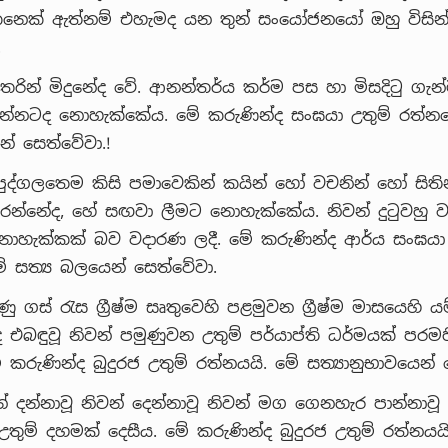
 කෙනෙක් ඇත්නම් එහැමද යන තුන් සංයෝජනයෝ ඔහු විසි
.
රින් මිදුනේද වේ. ආනන්තර්ය කර්ම පස හා මිසදිටු ගැ
න්නටද නොහැක්කේය. මේ කරුණින්ද සංඝයා උතුම් රත්නය
න් සෙත්වේවා.!
පුද්ගලතෙම කිසි පමාවෙකින් කයින් හෝ වචනින් හෝ සිත
රන්නේද, හේ සඟවා ලීමට නොහැක්කේය. නිවන් දුටුවහු 
ොහැක්කක් බව වදාරණ ලදී. මේ කරුණින්ද ආර්ය සංඝයා 
ේ සත්‍ය බලයෙන් සෙත්වේවා.
ු ගස් රැස ග්‍රීෂ්ම සෘතුවෙහි පළමුවන ග්‍රීෂ්ම මාසයෙහි ය
 එබඳුවූ නිවන් පමුණුවන උතුම් පර්යාප්ති ධර්මයක් පරම
 කරුණින්ද බුදුරජ උතුම් රත්නයයි. මේ සත්‍යානුභාවයෙන් 
වන් දන්නාවූ නිවන් දෙන්නාවූ නිවන් මග ගෙනහැර පාන්නාවූ
උතුම් දහමක් දෙසීය. මේ කරුණින්ද බුදුරජ උතුම් රත්නයය