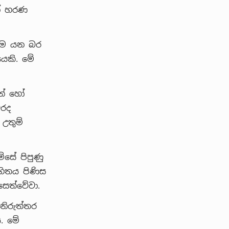
න් හරණ
න්ම යන බර
ෙකි. මේ
ින් හෝ
වරද
උතුම්
ම්සේ පිපුණු
හිතය පිණිස
සෙත්වේවා.
 නිරුත්තර
ි. මේ