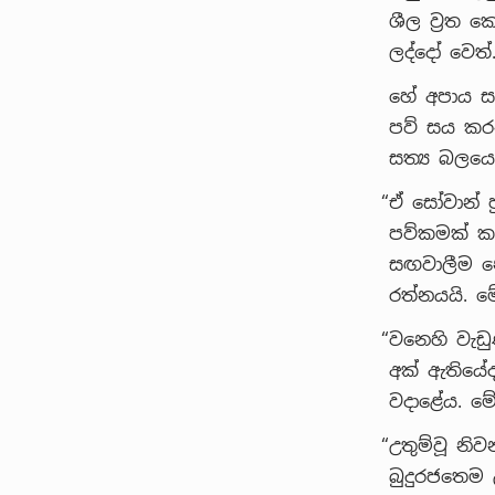
ශීල ව්‍රත
ලද්දෝ වෙත්
හේ අපාය සත
පව් සය කර
සත්‍ය බලයෙ
“ඒ සෝවාන් 
පව්කමක් ක
සඟවාලීම න
රත්නයයි. ම
“වනෙහි වැඩුණ
අක් ඇතියේද
වදාළේය. මේ
“උතුම්වූ නි
බුදුරජතෙම 