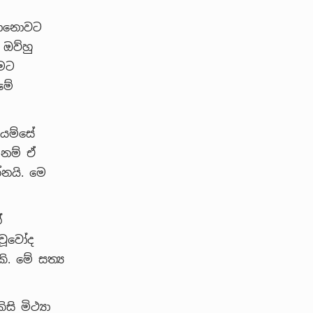
 මොනොවට
 ඔව්හු
හමට
මේ
 යම්සේ
 නම් ඒ
්නයි. මෙ
්
ාවූවෝද
. මේ සත්‍ය
 මිථ්‍යා