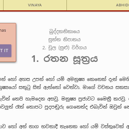
Vinaya
Abhi
 has
ඛුද්දකනිකායෙ
සුත්ත නිපාතය
2. චූල (සුළු) වර්ගය
t It
1. රතන සූත්‍රය
් හෝ අහස උපන් හෝ යම් අමනුෂ්‍ය කෙනෙක් දැන් මෙහි
ෂ්‍යයෝ සතුටු සිත් ඇත්තෝ වෙත්වා. මාගේ වචනය සකසා
ැවින් තෙපි හැමදෙන අසවු. මනුෂ්‍ය ප්‍රජාවට මෛත්‍රී කරවු. 
වලුත් රෑත් තොපට පුදපඬුරු ගෙනෙත්ද එබැවින් ඔවුන් 
ලොව හෝ අන් නාග භවනාදී තැනෙක හෝ යම් වස්තුවෙක් ඇද