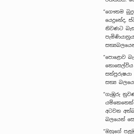
“ගෞතම බුදු
යෙදුනේද, ස්
නිවණට බැස
පැමිණියාහු
සත්‍යබලයෙන
“පොළොව බැස
නොසෙල්විය 
සත්පුරුෂයා
සත්‍ය බලයෙ
“ගැඹුරු නුව
යම්කෙනෙක් 
අටවන අත්බ
බලයෙන් සෙත
“ඔහුගේ පළමු