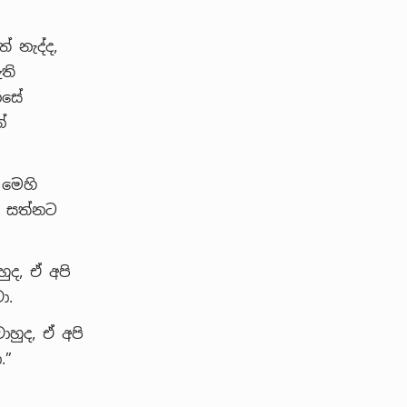
 නැද්ද,
ති
නසේ
්
 මෙහි
ු. සත්නට
ුද, ඒ අපි
ා.
හුද, ඒ අපි
.”