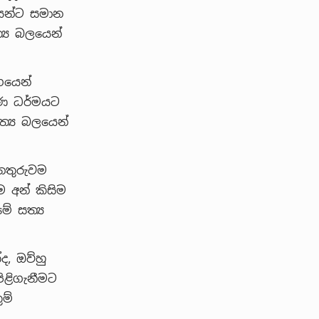
තයන්ට සමාන
්‍ය බලයෙන්
ගයෙන්
වාණ ධර්මයට
ත්‍ය බලයෙන්
අනතුරුවම
ම අන් කිසිම
ේ සත්‍ය
ද, ඔව්හු
පිළිගැනීමට
ම්