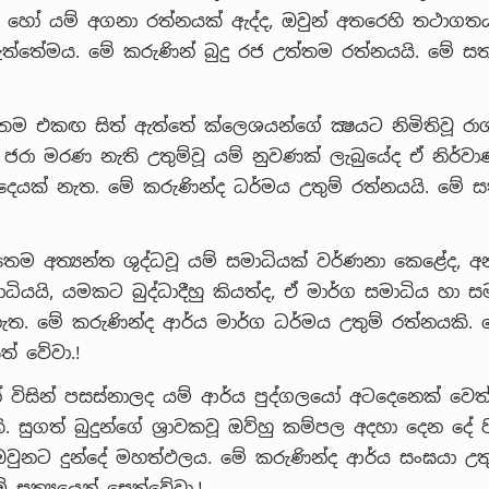
හි හෝ යම් අගනා රත්නයක් ඇද්ද, ඔවුන් අතරෙහි තථාග
ත්තේමය. මේ කරුණින් බුදු රජ උත්තම රත්නයයි. මේ සත
 තෙම එකඟ සිත් ඇත්තේ ක්ලෙශයන්ගේ ක්‍ෂයට නිමිතිවූ රා
ි ජරා මරණ නැති උතුම්වූ යම් නුවණක් ලැබුයේද ඒ නිර්
දෙයක් නැත. මේ කරුණින්ද ධර්මය උතුම් රත්නයයි. මේ ස
ෂ්ඨතෙම අත්‍යන්ත ශුද්ධවූ යම් සමාධියක් වර්ණනා කෙළේද, 
ියයි, යමකට බුද්ධාදීහු කියත්ද, ඒ මාර්ග සමාධිය හා ස
ැත. මේ කරුණින්ද ආර්ය මාර්ග ධර්මය උතුම් රත්නයකි. ම
් වේවා.!
් විසින් පසස්නාලද යම් ආර්ය පුද්ගලයෝ අටදෙනෙක් වෙත්
. සුගත් බුදුන්ගේ ශ්‍රාවකවූ ඔව්හු කම්පල අදහා දෙන දේ 
 ඔවුනට දුන්දේ මහත්ඵලය. මේ කරුණින්ද ආර්ය සංඝයා උතු
ේ සත්‍යයෙන් සෙත්වේවා.!