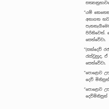
සත්‍යානුභා
“යම් කෙනෙකු
අනාගත භවයෙ
පැනනැගීමෙ
පිරිනිවෙත්
සෙත්වේවා.
“(සක්දෙව් 
රැස්වූහුද, 
සෙත්වේවා.
“පොළොව උපන
දෙව් මිනිස
“පොළොව උපන්
දෙව්මිනිසු