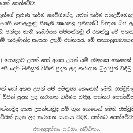
වයෙන් සෙත්වේවා.
න්ගේ පුරාණ කර්ම ගෙවීගියේද, අළුත් කර්ම පහළවීමෙකුත්
හි නොඇලුණු සිතැති ක්‍ෂයකළ ප්‍රතිසන්ධි විඥාන බීජ ඇ
හි ඡන්දය නැති ධෛර්යය සම්පන්නවූ ඒ රහත්හු මේ පහ
. මේ කරුණින්ද සංඝයා උතුම් රත්නයයි. මේ සත්‍යානුභාවයෙන
රජ) පොළොව උපන් හෝ අහස උපන් යම් අමනුෂ්‍ය කෙනෙක්
ඒ අපි දෙව් මිනිසුන් විසින් පුදන ලද තථාගත බුදුරජුන් වඳිම
් හෝ අහස උපන් යම් අමනුෂ්‍ය කෙනෙක් මෙහි රැස්වූවාහ
ුන් විසින් පුදන ලද තථාගත ධර්මය වඳිමු. සත්නට සෙත්වේව
නාවූද අහස උපන්නාවූද යම් භූත කෙනෙක් මෙහි රැස්වූවා
න් විසින් පුදන ලද තථාගත සංඝයා වඳිමු. සත්නට සෙත්වේවා
රතනසුත්තං පඨමං නිට්ඨිතං.