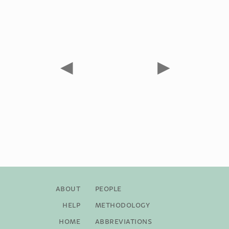
◀
▶
About
People
Help
Methodology
Home
Abbreviations