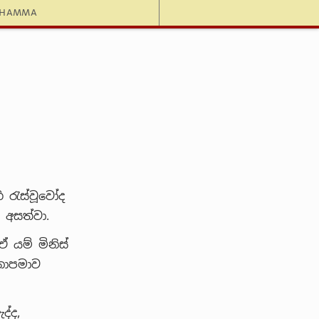
dhamma
 රැස්වූවෝද
 අසත්වා.
ඒ යම් මිනිස්
නොපමාව
්ද,