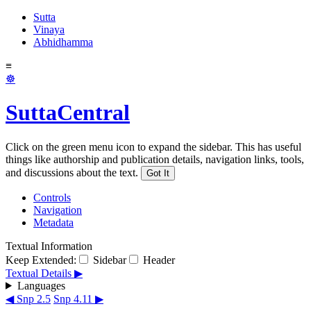
Sutta
Vinaya
Abhidhamma
≡
☸
SuttaCentral
Click on the green menu icon to expand the sidebar. This has useful
things like authorship and publication details, navigation links, tools,
and discussions about the text.
Got It
Controls
Navigation
Metadata
Textual Information
Keep Extended:
Sidebar
Header
Textual Details ▶
Languages
◀ Snp 2.5
Snp 4.11 ▶