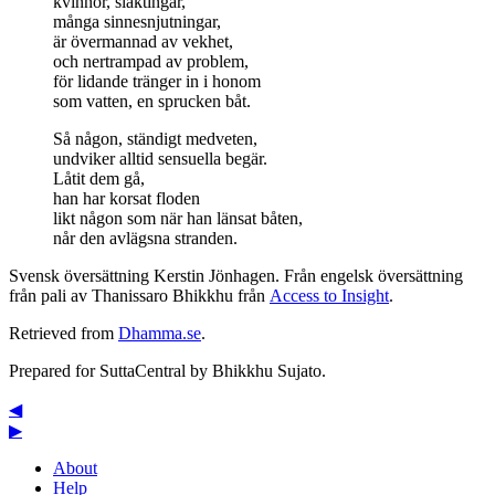
kvinnor, släktingar,
många sinnesnjutningar,
är övermannad av vekhet,
och nertrampad av problem,
för lidande tränger in i honom
som vatten, en sprucken båt.
Så någon, ständigt medveten,
undviker alltid sensuella begär.
Låtit dem gå,
han har korsat floden
likt någon som när han länsat båten,
når den avlägsna stranden.
Svensk översättning
Kerstin Jönhagen
. Från engelsk översättning
från pali av Thanissaro Bhikkhu från
Access to Insight
.
Retrieved from
Dhamma.se
.
Prepared for SuttaCentral by
Bhikkhu Sujato
.
◀
▶
About
Help