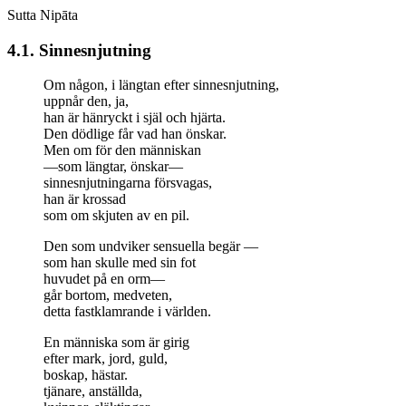
Sutta Nipāta
4.1. Sinnesnjutning
Om någon, i längtan efter sinnesnjutning,
uppnår den, ja,
han är hänryckt i själ och hjärta.
Den dödlige får vad han önskar.
Men om för den människan
—som längtar, önskar—
sinnesnjutningarna försvagas,
han är krossad
som om skjuten av en pil.
Den som undviker sensuella begär —
som han skulle med sin fot
huvudet på en orm—
går bortom, medveten,
detta fastklamrande i världen.
En människa som är girig
efter mark, jord, guld,
boskap, hästar.
tjänare, anställda,