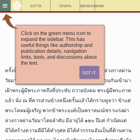
☸
≡
Sutta
Vinaya
Abhidhamma
Click on the green menu icon to
อังคุตตรนิกาย
expand the sidebar. This has
3.52. ชนสูตรชน
useful things like authorship and
publication details, navigation
links, tools, and discussions about
the text.
ครั้งนั้นแล พราหมณ์ ๒ คน เป็นคนชรา แก่เฒ่า ล่วงกาลผ่าน
Got It
วัยมาโดย ลำดับ มีอายุได้ ๑๒๐ ปีแต่กำเนิด ได้ชวนกันเข้ามา
เฝ้าพระผู้มีพระภาคถึงที่ประทับ ถวายบังคม พระผู้มีพระภาค
แล้ว นั่ง ณ ที่ควรส่วนข้างหนึ่งครั้นแล้วได้กราบทูลว่า ข้าแต่
พระโคดมผู้เจริญ พวกข้าพระองค์เป็นพราหมณ์ชราแก่เฒ่า
ล่วงกาลผ่านวัยมาโดยลำดับ มีอายุได้ ๑๒๐ ปีแต่ กำเนิดแต่
มิได้สร้างความดีมิได้ทำกุศล มิได้ทำกรรมอันเป็นที่ต้านทาน