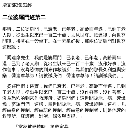
增支部3集52經
二位婆羅門經第二
那時，二位婆羅門，已衰老、已年老，高齡而年邁，已到了老
人期，從出生以來已一百二十歲，去見世尊。抵達後，向世尊
問訊，接著在一旁坐下。在一旁坐好後，那兩位婆羅門對世尊
這麼說：
「喬達摩先生！我們是婆羅門，已衰老、已年老，高齡而年
邁，已到了老人期，從出生以來已一百二十歲，沒作好事，沒
作善事，沒為恐怖的到來作救護所，為我們的那長久利益與安
樂，喬達摩尊師！請教誡我們，喬達摩尊師！請訓誡我們。」
「婆羅門們！確實，你們已衰老、已年老，高齡而年邁，已到
了老人期，從出生以來已一百二十歲，沒作好事，沒作善事，
沒為恐怖的到來作救護所，婆羅門們！這世間被老、病、死燃
燒，婆羅門們！這樣，當世間被老、病、死燃燒時，這裡，凡
經由身的抑制、經由語的抑制、經由意的抑制者，則是他死的
救護所、庇護所、洲渚、歸依與支撐。」
「當家被燃燒時，搶救家具，