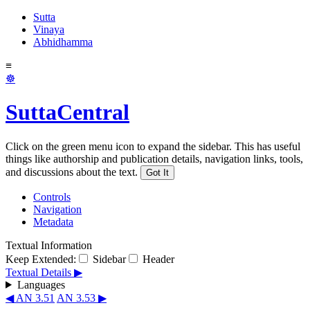
Sutta
Vinaya
Abhidhamma
≡
☸
SuttaCentral
Click on the green menu icon to expand the sidebar. This has useful
things like authorship and publication details, navigation links, tools,
and discussions about the text.
Got It
Controls
Navigation
Metadata
Textual Information
Keep Extended:
Sidebar
Header
Textual Details ▶
Languages
◀ AN 3.51
AN 3.53 ▶