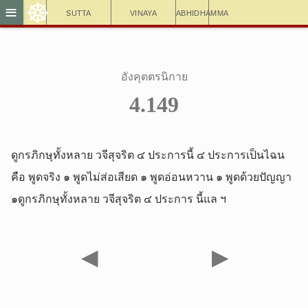
☸
≡
Sutta
Vinaya
Abhidhamma
อังคุตตรนิกาย
4.149
ดูกรภิกษุทั้งหลาย วจีสุจริต ๔ ประการนี้ ๔ ประการเป็นไฉน
คือ พูดจริง ๑ พูดไม่ส่อเสียด ๑ พูดอ่อนหวาน ๑ พูดด้วยปัญญา
๑ดูกรภิกษุทั้งหลาย วจีสุจริต ๔ ประการ นี้แล ฯ
◀
▶