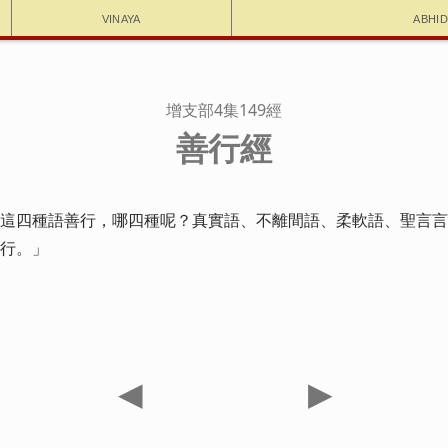
Vinaya
Abhi
增支部4集149經
善行經
這四種語善行，哪四種呢？真實語、不離間語、柔軟語、聖言言
行。」
◀
▶