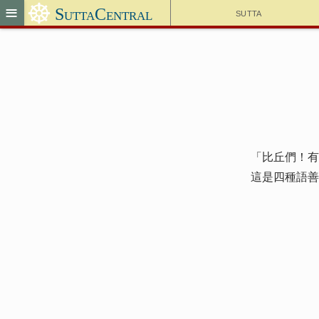
☸
≡
SuttaCentral
Sutta
「比丘們！有
這是四種語善