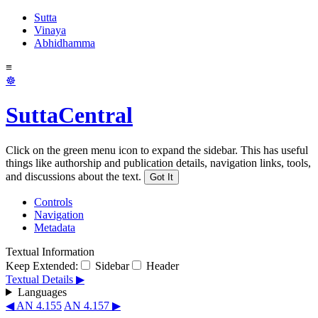
Sutta
Vinaya
Abhidhamma
≡
☸
SuttaCentral
Click on the green menu icon to expand the sidebar. This has useful
things like authorship and publication details, navigation links, tools,
and discussions about the text.
Got It
Controls
Navigation
Metadata
Textual Information
Keep Extended:
Sidebar
Header
Textual Details ▶
Languages
◀ AN 4.155
AN 4.157 ▶