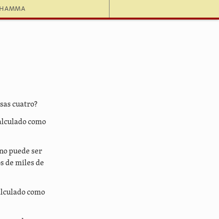
dhamma
esas cuatro?
calculado como
 no puede ser
os de miles de
calculado como