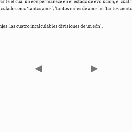
rante el cual un eón permanece en el estado de evolución, el cual 
culado como ‘tantos años’, ‘tantos miles de años’ ni ‘tantos cient
jes, las cuatro incalculables divisiones de un eón”.
◀
▶