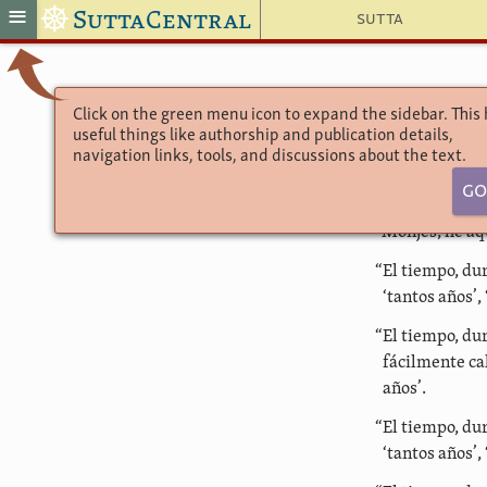
☸
≡
SuttaCentral
Sutta
Click on the green menu icon to expand the sidebar. This
useful things like authorship and publication details,
navigation links, tools, and discussions about the text.
Go
“Monjes, he aqu
“El tiempo, dur
‘tantos años’,
“El tiempo, dur
fácilmente cal
años’.
“El tiempo, du
‘tantos años’,