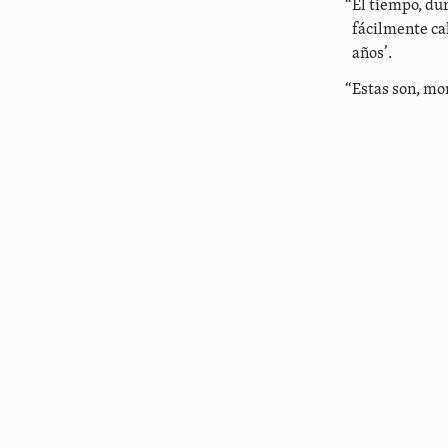
“El tiempo, du
fácilmente cal
años’.
“Estas son, mon