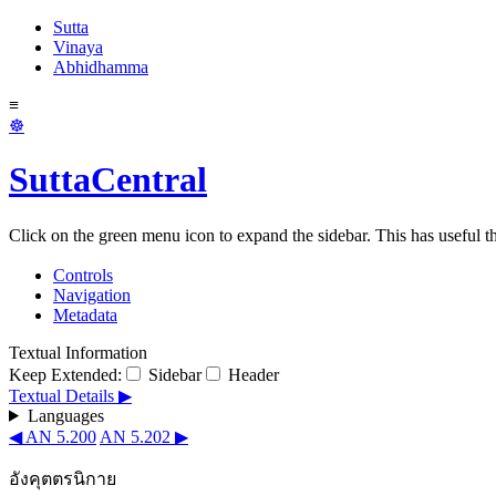
Sutta
Vinaya
Abhidhamma
≡
☸
SuttaCentral
Click on the green menu icon to expand the sidebar. This has useful thi
Controls
Navigation
Metadata
Textual Information
Keep Extended:
Sidebar
Header
Textual Details ▶
Languages
◀ AN 5.200
AN 5.202 ▶
อังคุตตรนิกาย