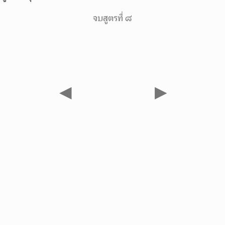
จบสูตรที่ ๘
◀
▶