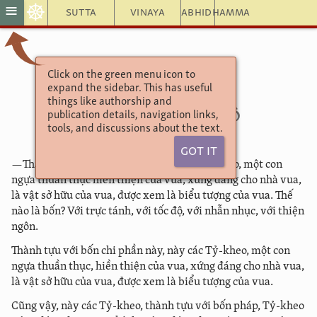
☸
≡
Sutta
Vinaya
Abhidhamma
Click on the green menu icon to
Aṅguttara Nikāya
expand the sidebar. This has useful
XII
. Phẩm Kesi
things like authorship and
(
II
) (112) Tốc Ðộ
publication details, navigation links,
tools, and discussions about the text.
Got It
—Thành tựu với bốn chi phần, này các Tỷ-kheo, một con
ngựa thuần thục hiền thiện của vua, xứng đáng cho nhà vua,
là vật sở hữu của vua, được xem là biểu tượng của vua. Thế
nào là bốn? Với trực tánh, với tốc độ, với nhẫn nhục, với thiện
ngôn.
Thành tựu với bốn chi phần này, này các Tỷ-kheo, một con
ngựa thuần thục, hiền thiện của vua, xứng đáng cho nhà vua,
là vật sở hữu của vua, được xem là biểu tượng của vua.
Cũng vậy, này các Tỷ-kheo, thành tựu với bốn pháp, Tỷ-kheo