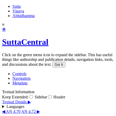
Sutta
Vinaya
Abhidhamma
≡
☸
SuttaCentral
Click on the green menu icon to expand the sidebar. This has useful
things like authorship and publication details, navigation links, tools,
and discussions about the text.
Got It
Controls
Navigation
Metadata
Textual Information
Keep Extended:
Sidebar
Header
Textual Details ▶
Languages
◀ AN 4.70
AN 4.72 ▶