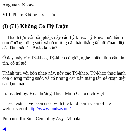
Aṅguttara Nikāya
VIII
. Phẩm Không Hý Luận
(
I
) (71) Không Có Hý Luận
—Thành tựu với bốn pháp, này các Tỷ-kheo, Tỷ-kheo thực hành
con đường thông suốt và có những căn bản thẳng tấn để đoạn diệt
các lậu hoặc. Thế nào là bốn?
Ở đây, này các Tỷ-kheo, Tỷ-kheo có giới, nghe nhiều, tinh cần tinh
tấn, có trí tuệ.
Thành tựu với bốn pháp này, này các Tỷ-kheo, Tỷ-kheo thực hành
con đường thông suốt, và có những căn bản thẳng tấn để đoạn diệt
các lậu hoặc.
Translated by:
Hòa thượng Thích Minh Châu dịch Việt
These texts have been used with the kind permission of the
webmaster of
http://www.budsas.net/
Prepared for SuttaCentral by
Ayya Vimala
.
◀