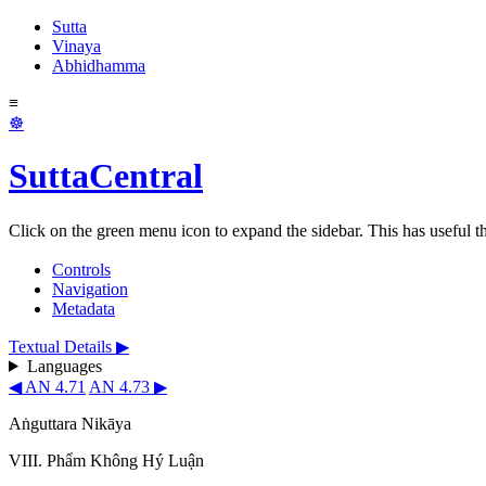
Sutta
Vinaya
Abhidhamma
≡
☸
SuttaCentral
Click on the green menu icon to expand the sidebar. This has useful thi
Controls
Navigation
Metadata
Textual Details ▶
Languages
◀ AN 4.71
AN 4.73 ▶
Aṅguttara Nikāya
VIII
. Phẩm Không Hý Luận