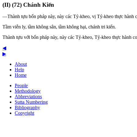
(
II
) (72) Chánh Kiến
—Thành tựu bốn pháp này, này các Tỷ-kheo, vị Tỷ-kheo thực hành co
Tầm viễn ly, tầm không sân, tầm không hại, chánh tri kiến.
Thành tựu với bốn pháp này, này các Tỷ-kheo, Tỷ-kheo thực hành con
◀
▶
About
Help
Home
People
Methodology
Abbreviations
Sutta Numbering
Bibliography
Copyright