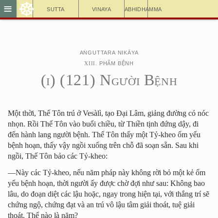
☸
≡
Sutta
Vinaya
Abhidhamma
Aṅguttara Nikāya
XIII
. Phẩm Bệnh
(
I
) (121) Người Bệnh
Một thời, Thế Tôn trú ở Vesàlì, tạo Ðại Lâm, giảng đường có nóc
nhọn. Rồi Thế Tôn vào buổi chiều, từ Thiền tịnh đứng dậy, đi
đến hành lang người bệnh. Thế Tôn thấy một Tỷ-kheo ốm yếu
bệnh hoạn, thấy vậy ngồi xuống trên chỗ đã soạn sẵn. Sau khi
ngồi, Thế Tôn bảo các Tỷ-kheo:
—Này các Tỷ-kheo, nếu năm pháp này không rời bỏ một kẻ ốm
yếu bệnh hoạn, thời người ấy được chờ đợi như sau: Không bao
lâu, do đoạn diệt các lậu hoặc, ngay trong hiện tại, với thắng trí sẽ
chứng ngộ, chứng đạt và an trú vô lậu tâm giải thoát, tuệ giải
thoát. Thế nào là năm?