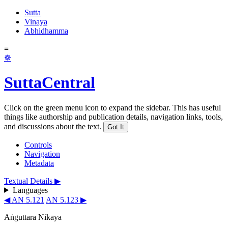
Sutta
Vinaya
Abhidhamma
≡
☸
SuttaCentral
Click on the green menu icon to expand the sidebar. This has useful
things like authorship and publication details, navigation links, tools,
and discussions about the text.
Got It
Controls
Navigation
Metadata
Textual Details ▶
Languages
◀ AN 5.121
AN 5.123 ▶
Aṅguttara Nikāya