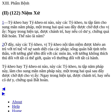
XIII
. Phẩm Bệnh
(
II
) (122) Niệm Xứ
1
—Tỷ-kheo hay Tỷ-kheo-ni nào, này các Tỷ-kheo, tu tập làm cho
sung mãn năm pháp, một trong hai quả sau đây được chờ đợi cho vị
ấy: Ngay trong hiện tại, được chánh trí, hay nếu có dư y, chứng quả
Bất hoàn. Thế nào là năm?
2
Ở đây, này các Tỷ-kheo, vị Tỷ-kheo nội tâm niệm được khéo an
trú với trí tuệ về sự sanh diệt của các pháp; sống quán bất tịnh trên
thân, với tưởng ghê tởm đối với các món ăn, với tưởng không thích
thú đối với tất cả thế giới, quán vô thường đối với tất cả hành.
Tỷ-kheo hay Tỷ-kheo-ni nào, này các Tỷ-kheo, tu tập năm pháp
này, làm cho sung mãn năm pháp này, một trong hai quả sau đây
được chờ đợi cho vị ấy: Ngay trong hiện tại, được chánh trí, hay nếu
có dư y, chứng quả Bất hoàn.
◀
▶
About
Help
Home