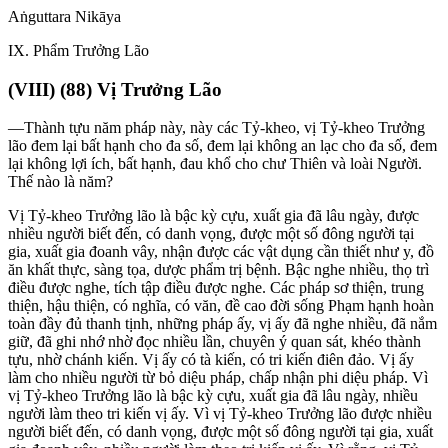
Aṅguttara Nikāya
IX
. Phẩm Trưởng Lão
(
VIII
) (88) Vị Trưởng Lão
—Thành tựu năm pháp này, này các Tỷ-kheo, vị Tỷ-kheo Trưởng
lão đem lại bất hạnh cho đa số, đem lại không an lạc cho đa số, đem
lại không lợi ích, bất hạnh, đau khổ cho chư Thiên và loài Người.
Thế nào là năm?
Vị Tỷ-kheo Trưởng lão là bậc kỳ cựu, xuất gia đã lâu ngày, được
nhiều người biết đến, có danh vọng, được một số đông người tại
gia, xuất gia đoanh vây, nhận được các vật dụng cần thiết như y, đồ
ăn khất thực, sàng tọa, dược phẩm trị bệnh. Bậc nghe nhiều, thọ trì
điều được nghe, tích tập điều được nghe. Các pháp sơ thiện, trung
thiện, hậu thiện, có nghĩa, có văn, đề cao đời sống Phạm hạnh hoàn
toàn đầy đủ thanh tịnh, những pháp ấy, vị ấy đã nghe nhiều, đã nắm
giữ, đã ghi nhớ nhờ đọc nhiều lần, chuyên ý quan sát, khéo thành
tựu, nhờ chánh kiến. Vị ấy có tà kiến, có tri kiến điên đảo. Vị ấy
làm cho nhiều người từ bỏ diệu pháp, chấp nhận phi diệu pháp. Vì
vị Tỷ-kheo Trưởng lão là bậc kỳ cựu, xuất gia đã lâu ngày, nhiều
người làm theo tri kiến vị ấy. Vì vị Tỷ-kheo Trưởng lão được nhiều
người biết đến, có danh vọng, được một số đông người tại gia, xuất