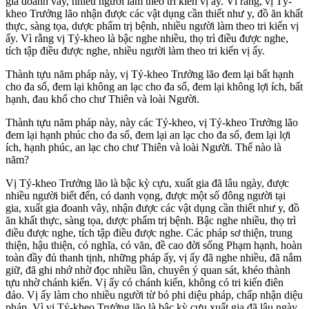
gia đoanh vây, nhiều người làm theo tri kiến vị ấy. Vì rằng, vị Tỷ-
kheo Trưởng lão nhận được các vật dụng cần thiết như y, đồ ăn khất
thực, sàng tọa, dược phẩm trị bệnh, nhiều người làm theo tri kiến vị
ấy. Vì rằng vị Tỷ-kheo là bậc nghe nhiều, thọ trì điều được nghe,
tích tập điều được nghe, nhiều người làm theo tri kiến vị ấy.
Thành tựu năm pháp này, vị Tỷ-kheo Trưởng lão đem lại bất hạnh
cho đa số, đem lại không an lạc cho đa số, đem lại không lợi ích, bất
hạnh, đau khổ cho chư Thiên và loài Người.
Thành tựu năm pháp này, này các Tỷ-kheo, vị Tỷ-kheo Trưởng lão
đem lại hạnh phúc cho đa số, đem lại an lạc cho đa số, đem lại lợi
ích, hạnh phúc, an lạc cho chư Thiên và loài Người. Thế nào là
năm?
Vị Tỷ-kheo Trưởng lão là bậc kỳ cựu, xuất gia đã lâu ngày, được
nhiều người biết đến, có danh vọng, được một số đông người tại
gia, xuất gia đoanh vây, nhận được các vật dụng cần thiết như y, đồ
ăn khất thực, sàng tọa, dược phẩm trị bệnh. Bậc nghe nhiều, thọ trì
điều được nghe, tích tập điều được nghe. Các pháp sơ thiện, trung
thiện, hậu thiện, có nghĩa, có văn, đề cao đời sống Phạm hạnh, hoàn
toàn đầy đủ thanh tịnh, những pháp ấy, vị ấy đã nghe nhiều, đã nắm
giữ, đã ghi nhớ nhờ đọc nhiều lần, chuyên ý quan sát, khéo thành
tựu nhờ chánh kiến. Vị ấy có chánh kiến, không có tri kiến điên
đảo. Vị ấy làm cho nhiều người từ bỏ phi diệu pháp, chấp nhận diệu
pháp. Vì vị Tỷ-kheo Trưởng lão là bậc kỳ cựu xuất gia đã lâu ngày,