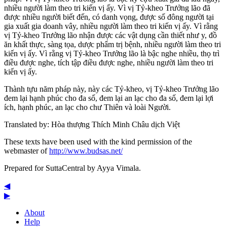
nhiều người làm theo tri kiến vị ấy. Vì vị Tỷ-kheo Trưởng lão đã
được nhiều người biết đến, có danh vọng, được số đông người tại
gia xuất gia doanh vây, nhiều người làm theo tri kiến vị ấy. Vì rằng
vị Tỷ-kheo Trưởng lão nhận được các vật dụng cần thiết như y, đồ
ăn khất thực, sàng tọa, dược phẩm trị bệnh, nhiều người làm theo tri
kiến vị ấy. Vì rằng vị Tỷ-kheo Trưởng lão là bậc nghe nhiều, thọ trì
điều được nghe, tích tập điều được nghe, nhiều người làm theo tri
kiến vị ấy.
Thành tựu năm pháp này, này các Tỷ-kheo, vị Tỷ-kheo Trưởng lão
đem lại hạnh phúc cho đa số, đem lại an lạc cho đa số, đem lại lợi
ích, hạnh phúc, an lạc cho chư Thiên và loài Người.
Translated by:
Hòa thượng Thích Minh Châu dịch Việt
These texts have been used with the kind permission of the
webmaster of
http://www.budsas.net/
Prepared for SuttaCentral by
Ayya Vimala
.
◀
▶
About
Help