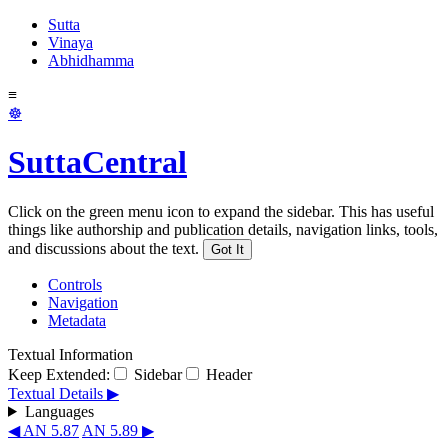
Sutta
Vinaya
Abhidhamma
≡
☸
SuttaCentral
Click on the green menu icon to expand the sidebar. This has useful
things like authorship and publication details, navigation links, tools,
and discussions about the text.
Got It
Controls
Navigation
Metadata
Textual Information
Keep Extended:
Sidebar
Header
Textual Details ▶
Languages
◀ AN 5.87
AN 5.89 ▶