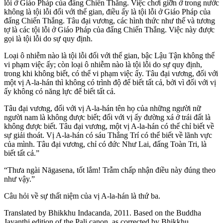
lỗi ở Giáo Pháp của đấng Chiến Thắng. Việc chơi giỡn ở trong nước
không là tội lỗi đối với thế gian, điều ấy là tội lỗi ở Giáo Pháp của
đấng Chiến Thắng. Tâu đại vương, các hình thức như thế và tương
tợ là các tội lỗi ở Giáo Pháp của đấng Chiến Thắng. Việc này được
gọi là tội lỗi do sự quy định.
Loại ô nhiễm nào là tội lỗi đối với thế gian, bậc Lậu Tận không thể
vi phạm việc ấy; còn loại ô nhiễm nào là tội lỗi do sự quy định,
trong khi không biết, có thể vi phạm việc ấy. Tâu đại vương, đối với
một vị A-la-hán thì không có trình độ để biết tất cả, bởi vì đối với vị
ấy không có năng lực để biết tất cả.
Tâu đại vương, đối với vị A-la-hán tên họ của những người nữ
người nam là không được biết; đối với vị ấy đường xá ở trái đất là
không được biết. Tâu đại vương, một vị A-la-hán có thể chỉ biết về
sự giải thoát. Vị A-la-hán có sáu Thắng Trí có thể biết về lãnh vực
của mình. Tâu đại vương, chỉ có đức Như Lai, đấng Toàn Tri, là
biết tất cả.”
“Thưa ngài Nāgasena, tốt lắm! Trẫm chấp nhận điều này đúng theo
như vậy.”
Câu hỏi về sự thất niệm của vị A-la-hán là thứ ba.
Translated by
Bhikkhu Indacanda
, 2011. Based on the Buddha
Jayanthi edition of the Pali canon, as corrected by
Bhikkhu