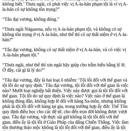
không biết.’ Thưa ngài, có phải việc vị A-la-hán phạm tội là vì vị A-
la-hán có sự không tôn trọng?”
“Tâu đại vương, không đúng.”
“Thưa ngài Nāgasena, nếu vị A-la-hán phạm tội, và không có sự
không tôn trọng ở vị A-la-hán, như thế thì có sự thất niệm ở vị A-la-
hán?”
“Tâu đại vương, không có sự thất niệm ở vị A-la-hán, và có việc vị
A-la-hán phạm tội.”
“Thưa ngài, như thế thì xin ngài hãy giúp cho trẫm hiểu bằng lý lẽ.
Ở đây, cái gì là lý do?”
“Tâu đại vương, đây là hai loại ô nhiễm: ‘Tội lỗi đối với thế gian và
tội lỗi do sự quy định.’ Tâu đại vương, tội lỗi đối với thế gian là việc
nào? Mười loại nghiệp bất thiện. Việc này được gọi là tội lỗi đối với
thế gian. Tội lỗi do sự quy định là việc nào? Việc nào ở thế gian là
không đúng đắn, không hợp lẽ đối với hàng Sa-môn, nhưng không
phải là tội lỗi đối với hàng tại gia, trong trường hợp ấy đức Thế Tôn
quy định điều học cho các đệ tử, cho đến trọn đời không được vượt
qua. Tâu đại vương, vật thực sái giờ không là tội lỗi đối với thế
gian, điều ấy là tội lỗi ở Giáo Pháp của đấng Chiến Thắng. Việc làm
tổn thương thảo mộc không là tội lỗi đối với thế gian, điều ấy là tội