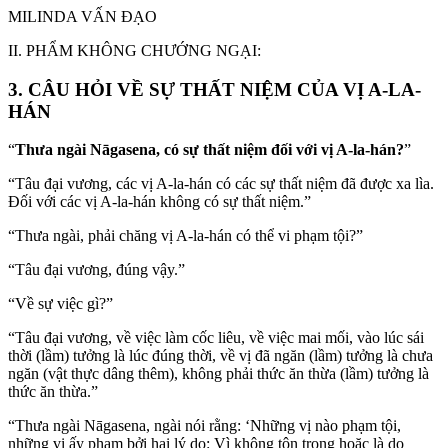
MILINDA VẤN ĐẠO
II
. PHẨM KHÔNG CHƯỚNG NGẠI:
3. CÂU HỎI VỀ SỰ THẤT NIỆM CỦA VỊ A-LA-
HÁN
“
Thưa ngài Nāgasena, có sự thất niệm đối với vị A-la-hán?
”
“Tâu đại vương, các vị A-la-hán có các sự thất niệm đã được xa lìa.
Đối với các vị A-la-hán không có sự thất niệm.”
“Thưa ngài, phải chăng vị A-la-hán có thể vi phạm tội?”
“Tâu đại vương, đúng vậy.”
“Về sự việc gì?”
“Tâu đại vương, về việc làm cốc liêu, về việc mai mối, vào lúc sái
thời (lầm) tưởng là lúc đúng thời, về vị đã ngăn (lầm) tưởng là chưa
ngăn (vật thực dâng thêm), không phải thức ăn thừa (lầm) tưởng là
thức ăn thừa.”
“Thưa ngài Nāgasena, ngài nói rằng: ‘Những vị nào phạm tội,
những vị ấy phạm bởi hai lý do: Vì không tôn trọng hoặc là do