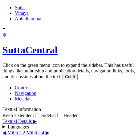
Sutta
Vinaya
Abhidhamma
≡
☸
SuttaCentral
Click on the green menu icon to expand the sidebar. This has useful
things like authorship and publication details, navigation links, tools,
and discussions about the text.
Got It
Controls
Navigation
Metadata
Textual Information
Keep Extended:
Sidebar
Header
Textual Details ▶
Languages
◀ Mil 6.2 2
Mil 6.2 4 ▶