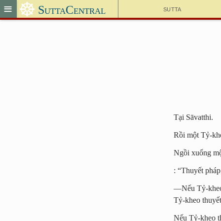
☸
≡
SuttaCentral
Sutta
Tại
Sāvatthi
.
Rồi một Tỷ-khe
Ngồi xuống mộ
: “Thuyết pháp
—Nếu Tỷ-kheo t
Tỷ-kheo thuyết
Nếu Tỷ-kheo th