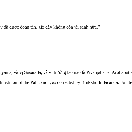
u ấy đã được đoạn tận, giờ đây không còn tái sanh nữa.”
yāma, và vị Susārada, và vị trưởng lão nào là Piyañjaha, vị Ārohaputta
ition of the Pali canon, as corrected by Bhikkhu Indacanda. Full text, 