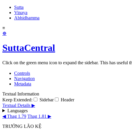
Sutta
Vinaya
Abhidhamma
≡
☸
SuttaCentral
Click on the green menu icon to expand the sidebar. This has useful thi
Controls
Navigation
Metadata
Textual Information
Keep Extended:
Sidebar
Header
Textual Details ▶
Languages
◀ Thag 1.79
Thag 1.81 ▶
TRƯỞNG LÃO KỆ