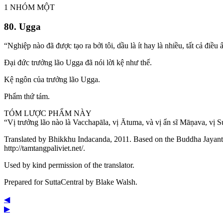
1 NHÓM MỘT
80. Ugga
“Nghiệp nào đã được tạo ra bởi tôi, dầu là ít hay là nhiều, tất cả điề
Đại đức trưởng lão Ugga đã nói lời kệ như thế.
Kệ ngôn của trưởng lão Ugga.
Phẩm thứ tám.
TÓM LƯỢC PHẨM NÀY
“Vị trưởng lão nào là Vacchapāla, vị Ātuma, và vị ẩn sĩ Māṇava, vị Su
Translated by Bhikkhu Indacanda, 2011. Based on the Buddha Jayanthi ed
http://tamtangpaliviet.net/.
Used by kind permission of the translator.
Prepared for SuttaCentral by
Blake Walsh
.
◀
▶