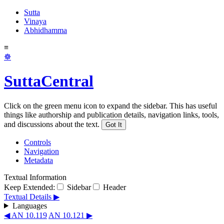
Sutta
Vinaya
Abhidhamma
≡
☸
SuttaCentral
Click on the green menu icon to expand the sidebar. This has useful
things like authorship and publication details, navigation links, tools,
and discussions about the text.
Got It
Controls
Navigation
Metadata
Textual Information
Keep Extended:
Sidebar
Header
Textual Details ▶
Languages
◀ AN 10.119
AN 10.121 ▶