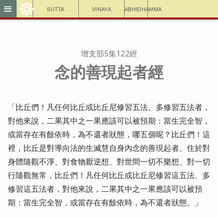
☸
≡
Sutta
Vinaya
Abhidhamma
增支部5集122經
念的善現起者經
「比丘們！凡任何比丘或比丘尼修習五法、多修習五法者，
對他來說，二果其中之一果應該可以被預期：當生完全智，
或當存在有餘依時，為不還者狀態，哪五個呢？比丘們！這
裡，比丘是對導向法的生滅慧自身內念的善現起者、住於對
身體隨觀不淨、對食物厭逆想、對世間一切不樂想、對一切
行隨觀無常，比丘們！凡任何比丘或比丘尼修習這五法、多
修習這五法者，對他來說，二果其中之一果應該可以被預
期：當生完全智，或當存在有餘依時，為不還者狀態。」