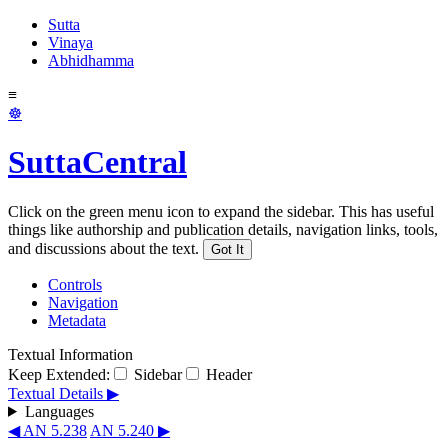
Sutta
Vinaya
Abhidhamma
≡
☸
SuttaCentral
Click on the green menu icon to expand the sidebar. This has useful
things like authorship and publication details, navigation links, tools,
and discussions about the text.
Got It
Controls
Navigation
Metadata
Textual Information
Keep Extended:
Sidebar
Header
Textual Details ▶
Languages
◀ AN 5.238
AN 5.240 ▶