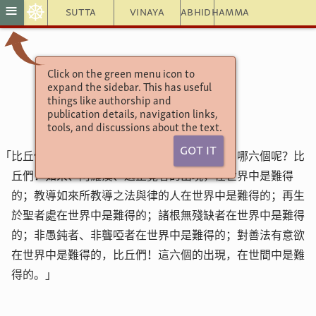
☸
≡
Sutta
Vinaya
Abhidhamma
Click on the green menu icon to
增支部6集96經
expand the sidebar. This has useful
出現經
things like authorship and
publication details, navigation links,
tools, and discussions about the text.
Got It
「比丘們！有六個的出現，在世間中是難得的，哪六個呢？比
丘們！如來、阿羅漢、遍正覺者的出現，在世界中是難得
的；教導如來所教導之法與律的人在世界中是難得的；再生
於聖者處在世界中是難得的；諸根無殘缺者在世界中是難得
的；非愚鈍者、非聾啞者在世界中是難得的；對善法有意欲
在世界中是難得的，比丘們！這六個的出現，在世間中是難
得的。」