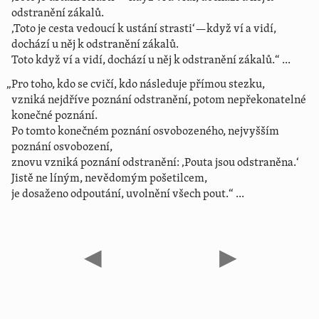
odstranění zákalů.
‚Toto je cesta vedoucí k ustání strasti‘—když ví a vidí,
dochází u něj k odstranění zákalů.
Toto když ví a vidí, dochází u něj k odstranění zákalů.“ ...
„Pro toho, kdo se cvičí, kdo následuje přímou stezku,
vzniká nejdříve poznání odstranění, potom nepřekonatelné
konečné poznání.
Po tomto konečném poznání osvobozeného, nejvyšším
poznání osvobození,
znovu vzniká poznání odstranění: ‚Pouta jsou odstraněna.‘
Jistě ne líným, nevědomým pošetilcem,
je dosaženo odpoutání, uvolnění všech pout.“ ...
◀
▶