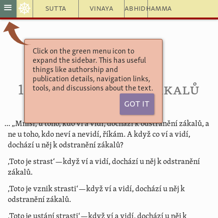
☸
≡
Sutta
Vinaya
Abhidhamma
Click on the green menu icon to
Khuddaka Nikāya
expand the sidebar. This has useful
Buddhova rčení
things like authorship and
Čtvrtá kapitola
publication details, navigation links,
102. Odstranění zákalů
tools, and discussions about the text.
Got It
... „Mniši, u toho, kdo ví a vidí, dochází k odstranění zákalů, a
ne u toho, kdo neví a nevidí, říkám. A když co ví a vidí,
dochází u něj k odstranění zákalů?
‚Toto je strast‘—když ví a vidí, dochází u něj k odstranění
zákalů.
‚Toto je vznik strasti‘—když ví a vidí, dochází u něj k
odstranění zákalů.
‚Toto je ustání strasti‘—když ví a vidí, dochází u něj k