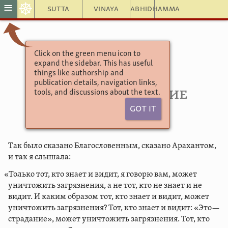
☸
≡
Sutta
Vinaya
Abhidhamma
Click on the green menu icon to
Итивуттака
expand the sidebar. This has useful
Четвёрки
things like authorship and
Асаваккхая сутта
publication details, navigation links,
102. Уничтожение
tools, and discussions about the text.
загрязнений
Got It
Так было сказано Благословенным, сказано Арахантом,
и так я слышала:
«Только тот, кто знает и видит, я говорю вам, может
уничтожить загрязнения, а не тот, кто не знает и не
видит. И каким образом тот, кто знает и видит, может
уничтожить загрязнения? Тот, кто знает и видит: «Это—
страдание», может уничтожить загрязнения. Тот, кто