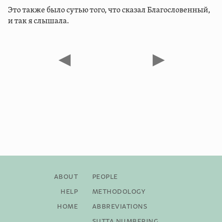
Это также было сутью того, что сказал Благословенный,
и так я слышала.
◀
▶
About
People
Help
Methodology
Home
Abbreviations
Sutta Numbering