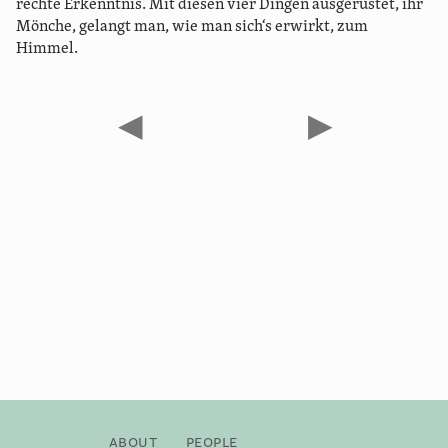
rechte Erkenntnis. Mit diesen vier Dingen ausgerüstet, ihr
Mönche, gelangt man, wie man sich‘s erwirkt, zum
Himmel.
◀
▶
About
People