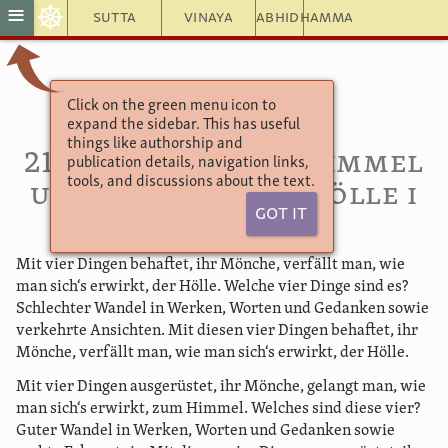
☸
≡
Sutta
Vinaya
Abhidhamma
Click on the green menu icon to
Aṅguttara Nikāya
expand the sidebar. This has useful
Das Vierer-Buch
things like authorship and
212. Der Weg zum Himmel
publication details, navigation links,
tools, and discussions about the text.
und der Weg zur Hölle
I
Got It
Mit vier Dingen behaftet, ihr Mönche, verfällt man, wie
man sich‘s erwirkt, der Hölle. Welche vier Dinge sind es?
Schlechter Wandel in Werken, Worten und Gedanken sowie
verkehrte Ansichten. Mit diesen vier Dingen behaftet, ihr
Mönche, verfällt man, wie man sich‘s erwirkt, der Hölle.
Mit vier Dingen ausgerüstet, ihr Mönche, gelangt man, wie
man sich‘s erwirkt, zum Himmel. Welches sind diese vier?
Guter Wandel in Werken, Worten und Gedanken sowie