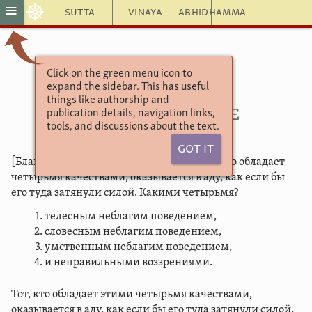
☸
≡
Sutta
Vinaya
Abhidhamma
Click on the green menu icon to
Ангуттара Никая
expand the sidebar. This has useful
Париса сутта
things like authorship and
4.212. Собрание
publication details, navigation links,
tools, and discussions about the text.
Got It
[Благословенный сказал]: «Монахи, тот, кто обладает
четырьмя качествами, оказывается в аду, как если бы
его туда затянули силой. Какими четырьмя?
телесным неблагим поведением,
словесным неблагим поведением,
умственным неблагим поведением,
и неправильными воззрениями.
Тот, кто обладает этими четырьмя качествами,
оказывается в аду, как если бы его туда затянули силой.