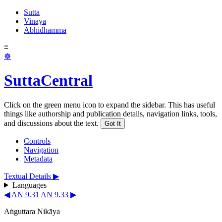
Sutta
Vinaya
Abhidhamma
≡
☸
SuttaCentral
Click on the green menu icon to expand the sidebar. This has useful
things like authorship and publication details, navigation links, tools,
and discussions about the text.
Got It
Controls
Navigation
Metadata
Textual Details ▶
Languages
◀ AN 9.31
AN 9.33 ▶
Aṅguttara Nikāya