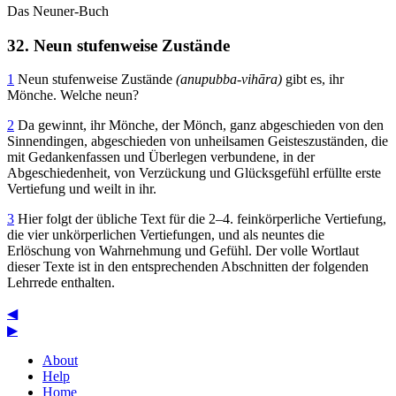
Das Neuner-Buch
32. Neun stufenweise Zustände
1
Neun stufenweise Zustände
(anupubba-vihāra)
gibt es, ihr
Mönche. Welche neun?
2
Da gewinnt, ihr Mönche, der Mönch, ganz abgeschieden von den
Sinnendingen, abgeschieden von unheilsamen Geisteszuständen, die
mit Gedankenfassen und Überlegen verbundene, in der
Abgeschiedenheit, von Verzückung und Glücksgefühl erfüllte erste
Vertiefung und weilt in ihr.
3
Hier folgt der übliche Text für die 2–4. feinkörperliche Vertiefung,
die vier unkörperlichen Vertiefungen, und als neuntes die
Erlöschung von Wahrnehmung und Gefühl. Der volle Wortlaut
dieser Texte ist in den entsprechenden Abschnitten der folgenden
Lehrrede enthalten.
◀
▶
About
Help
Home