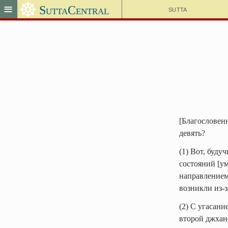
☸
≡
SuttaCentral
Sutta
[Благословен
девять?
(1) Вот, буд
состояний [ум
направлением 
возникли из-з
(2) С угасани
второй джхане