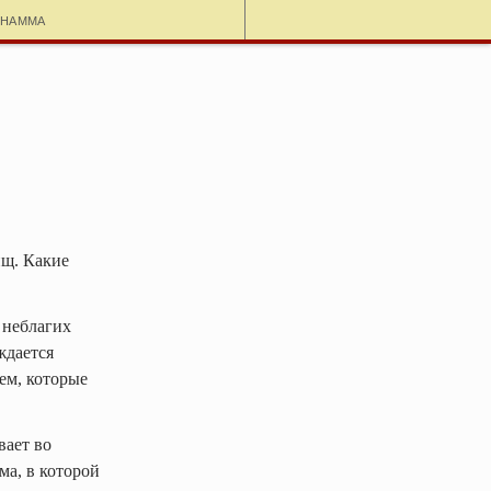
dhamma
ищ. Какие
 неблагих
ждается
ем, которые
вает во
ма, в которой