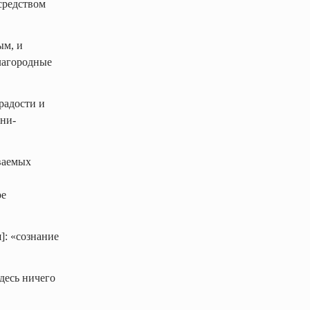
осредством
ым, и
Благородные
радости и
-ни-
ваемых
ре
]: «сознание
десь ничего