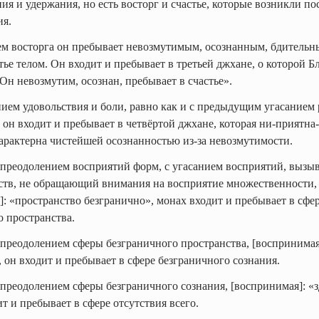
ия и удержания, но есть восторг и счастье, которые возникли п
ия.
ием восторга он пребывает невозмутимым, осознанным, бдительн
ье телом. Он входит и пребывает в третьей джхане, о которой 
«Он невозмутим, осознан, пребывает в счастье».
нием удовольствия и боли, равно как и с предыдущим угасанием 
 он входит и пребывает в четвёртой джхане, которая ни-приятна
характерна чистейшей осознанностью из-за невозмутимости.
 преодолением восприятий форм, с угасанием восприятий, вызы
ств, не обращающий внимания на восприятие множественности,
: «пространство безгранично», монах входит и пребывает в сфе
о пространства.
 преодолением сферы безграничного пространства, [воспринимая
 он входит и пребывает в сфере безграничного сознания.
 преодолением сферы безграничного сознания, [воспринимая]: «з
ит и пребывает в сфере отсутствия всего.