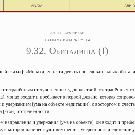
Vinaya
Abhi
Ангуттара Никая
Патхама вихара сутта
9.32. Обиталища (I)
ный сказал]: «Монахи, есть эти девять последовательных обитал
учи отстранённым от чувственных удовольствий, отстранённым от
а], монах входит и пребывает в первой джхане, которая сопрово
и удержанием [ума на объекте медитации], с восторгом и счасть
а [этой] отстранённости.
ем направления и удержания [ума на объекте], он входит и пребы
, в которой наличествуют внутренняя уверенность и единение у