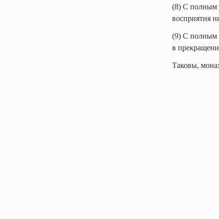
(8) С полным
восприятия н
(9) С полным
в прекращени
Таковы, мона