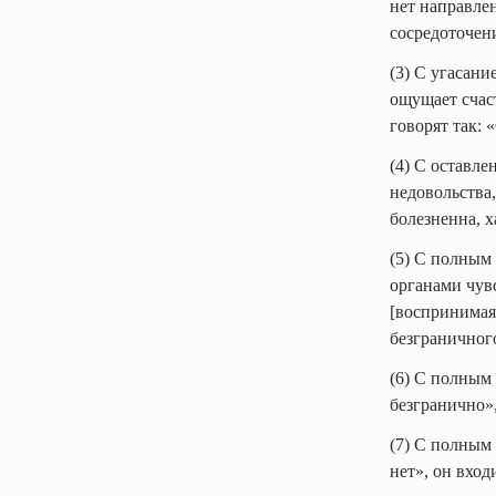
нет направлен
сосредоточен
(3) С угасан
ощущает счаст
говорят так: 
(4) С оставле
недовольства,
болезненна, 
(5) С полным
органами чув
[воспринимая]
безграничног
(6) С полным
безгранично»,
(7) С полным
нет», он вход