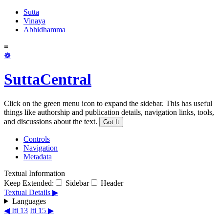
Sutta
Vinaya
Abhidhamma
≡
☸
SuttaCentral
Click on the green menu icon to expand the sidebar. This has useful
things like authorship and publication details, navigation links, tools,
and discussions about the text.
Got It
Controls
Navigation
Metadata
Textual Information
Keep Extended:
Sidebar
Header
Textual Details ▶
Languages
◀ Iti 13
Iti 15 ▶