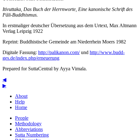
Itivuttaka, Das Buch der Herrnworte, Eine kanonische Schrift des
Pāli-Buddhismus.
In erstmaliger deutscher Übersetzung aus dem Urtext, Max Altmann
Verlag Leipzig 1922
Reprint: Buddhistische Gemeinde am Niederrhein Moers 1982
Digitale Fassung:
http://palikanon.com/
und
http://www.budd-
ges.de/index.php/erneuerung
Prepared for SuttaCentral by
Ayya Vimala
.
◀
▶
About
Help
Home
People
Methodology
Abbreviations
Sutta Numbering