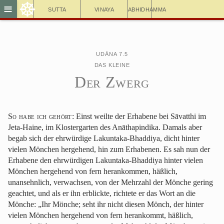
☸
≡
Sutta
Vinaya
Abhidhamma
Udāna 7.5
Das kleine
Der Zwerg
So habe ich gehört
: Einst weilte der Erhabene bei Sāvatthi im
Jeta-Haine, im Klostergarten des Anāthapindika. Damals aber
begab sich der ehrwürdige Lakuntaka-Bhaddiya, dicht hinter
vielen Mönchen hergehend, hin zum Erhabenen. Es sah nun der
Erhabene den ehrwürdigen Lakuntaka-Bhaddiya hinter vielen
Mönchen hergehend von fern herankommen, häßlich,
unansehnlich, verwachsen, von der Mehrzahl der Mönche gering
geachtet, und als er ihn erblickte, richtete er das Wort an die
Mönche: „Ihr Mönche; seht ihr nicht diesen Mönch, der hinter
vielen Mönchen hergehend von fern herankommt, häßlich,