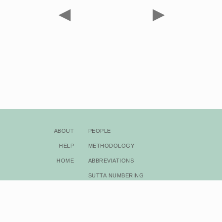
◀
▶
About
People
Help
Methodology
Home
Abbreviations
Sutta Numbering
Bibliography
Copyright