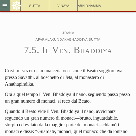
☸
≡
Sutta
Vinaya
Abhidhamma
Udāna
Aparalakundakabhaddiya Sutta
7.5. Il Ven. Bhaddiya
Così ho sentito
. In una certa occasione il Beato soggiornava
presso Savatthi, al boschetto di Jeta, al monastero di
Anathapindika.
Ora a quel tempo il Ven. Bhaddiya il nano, seguendo passo passo
un gran numero di monaci, si recò dal Beato.
Quando il Beato vide il Ven. Bhaddiya il nano, avvicinarsi
seguendo un gran numero di monaci—brutto, inguardabile,
storpio ed evitato dalla maggior parte dei monaci—chiamò i
monaci e disse: “Guardate, monaci, quel monaco che da lontano