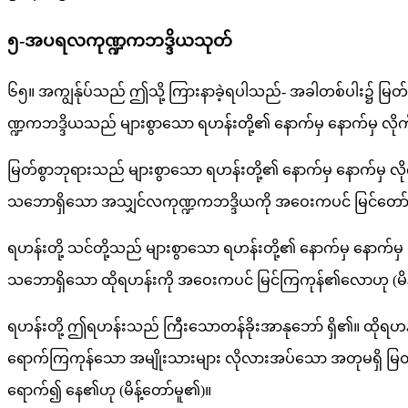
၅-အပရလကုဏ္ဍကဘဒ္ဒိယသုတ်
၆၅။ အကျွန်ုပ်သည် ဤသို့ ကြားနာခဲ့ရပါသည်- အခါတစ်ပါး၌ မ
ဏ္ဍကဘဒ္ဒိယသည် များစွာသော ရဟန်းတို့၏ နောက်မှ နောက်မှ လိုက
မြတ်စွာဘုရားသည် များစွာသော ရဟန်းတို့၏ နောက်မှ နောက်မှ လ
သဘောရှိသော အသျှင်လကုဏ္ဍကဘဒ္ဒိယကို အဝေးကပင် မြင်တော်မူ၍ 
ရဟန်းတို့ သင်တို့သည် များစွာသော ရဟန်းတို့၏ နောက်မှ နောက
သဘောရှိသော ထိုရဟန်းကို အဝေးကပင် မြင်ကြကုန်၏လောဟု (မိန်
ရဟန်းတို့ ဤရဟန်းသည် ကြီးသောတန်ခိုးအာနုဘော် ရှိ၏။ ထိုရဟ
ရောက်ကြကုန်သော အမျိုးသားများ လိုလားအပ်သော အတုမရှိ မြတ
ရောက်၍ နေ၏ဟု (မိန့်တော်မူ၏)။