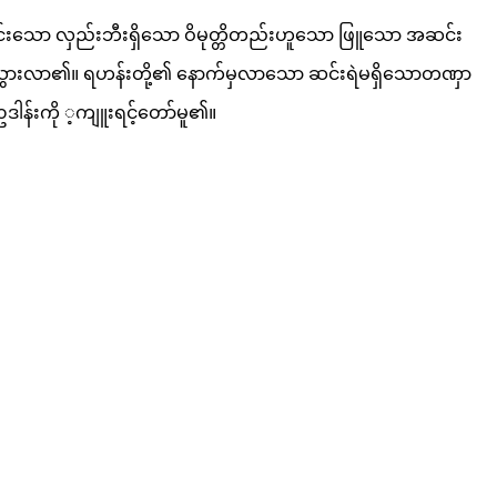
းသော လှည်းဘီးရှိသော ဝိမုတ္တိတည်းဟူသော ဖြူသော အဆင်း
းလာ၏။ ရဟန်းတို့၏ နောက်မှလာသော ဆင်းရဲမရှိသောတဏှာ
န်းကို ့ကျူးရင့်တော်မူ၏။