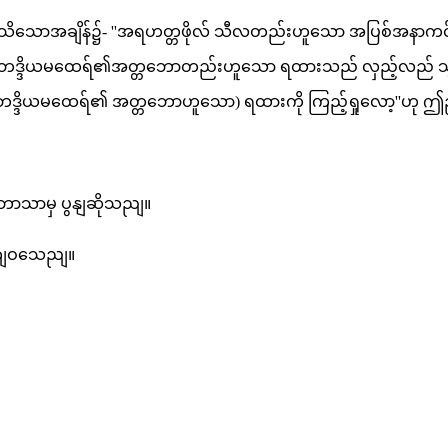
ုသိသောအချိန်၌- ''အရဟတ္တဖိုလ် သီလတည်းဟူသော အပြစ်အနာကင်
ဘဒ္ဒိယမထေရ်၏အတ္တဘောတည်းဟူသော ရထားသည် လှည့်လည် သွာ
ဒိယမထေရ်၏ အတ္တဘောဟူသော) ရထားကို ကြည့်ရှုလော့''ဟု ဤဥဒါ
ိဘာသာမှ ပွနျဆိုသညျ။
ထုတျဝသေညျ။