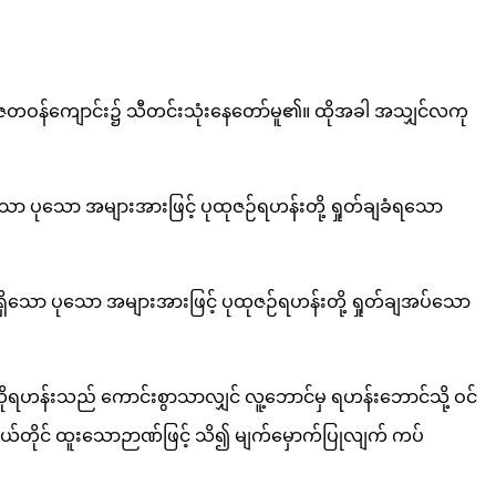
ေတဝန်ကျောင်း၌ သီတင်းသုံးနေတော်မူ၏။ ထိုအခါ အသျှင်လကု
ပုသော အများအားဖြင့် ပုထုဇဉ်ရဟန်းတို့ ရှုတ်ချခံရသော
သော ပုသော အများအားဖြင့် ပုထုဇဉ်ရဟန်းတို့ ရှုတ်ချအပ်သော
ဟန်းသည် ကောင်းစွာသာလျှင် လူ့ဘောင်မှ ရဟန်းဘောင်သို့ ဝင်
တိုင် ထူးသောဉာဏ်ဖြင့် သိ၍ မျက်မှောက်ပြုလျက် ကပ်