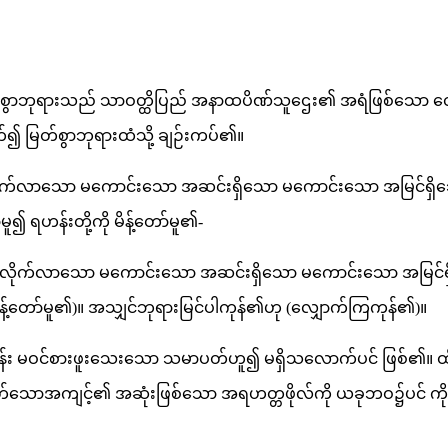
ြတ်စွာဘုရားသည် သာဝတ္ထိပြည် အနာထပိဏ်သူဌေး၏ အရံဖြစ်သော ဇ
်၍ မြတ်စွာဘုရားထံသို့ ချဉ်းကပ်၏။
ိုက်လာသော မကောင်းသော အဆင်းရှိသော မကောင်းသော အမြင်ရှိသော 
ရဟန်းတို့ကို မိန့်တော်မူ၏-
်မှ လိုက်လာသော မကောင်းသော အဆင်းရှိသော မကောင်းသော အမြင်ရှိ
့တော်မူ၏)။ အသျှင်ဘုရားမြင်ပါကုန်၏ဟု (လျှောက်ကြကုန်၏)။
န်း မဝင်စားဖူးသေးသော သမာပတ်ဟူ၍ မရှိသလောက်ပင် ဖြစ်၏။ ထိုရ
်သောအကျင့်၏ အဆုံးဖြစ်သော အရဟတ္တဖိုလ်ကို ယခုဘဝ၌ပင် ကိုယ်