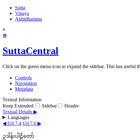
Sutta
Vinaya
Abhidhamma
≡
☸
SuttaCentral
Click on the green menu icon to expand the sidebar. This has useful thi
Controls
Navigation
Metadata
Textual Information
Keep Extended:
Sidebar
Header
Textual Details ▶
Languages
◀ Ud 7.4
Ud 7.6 ▶
ဥဒါန်းပါဠိတော်