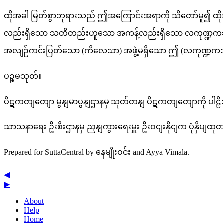
ထိုအခါ မြတ်စွာဘုရားသည် ဤအကြောင်းအရာကို သိတော်မူ၍ ထိ
လည်းရှိသော သတိတည်းဟူသော အကန့်လည်းရှိသော လကုဏ္ဍက
အလျဉ်ကင်းပြတ်သော (ကိလေသာ) အဖွဲ့မရှိသော ဤ (လကုဏ္ဍကဘဒ္
ပဉ္စမသုတ်။
ပိဋကတျတျော မွနျမာပွနျဌာနမှ သုတ်တနျ ပိဋကတျတျောကို ပါဠ
သာသနာရေး ဦးစီးဌာနမှ ညှနျကွားရေးမှူး ဦးဝငျးနိုငျက ပုံနှိပျ
Prepared for SuttaCentral by
နေမျိုးဝင်း
and
Ayya Vimala
.
◀
▶
About
Help
Home