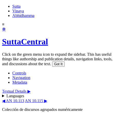
Sutta
Vinaya
Abhidhamma
≡
☸
SuttaCentral
Click on the green menu icon to expand the sidebar. This has useful
things like authorship and publication details, navigation links, tools,
and discussions about the text.
Got It
Controls
Navigation
Metadata
Textual Details ▶
Languages
◀ AN 10.113
AN 10.115 ▶
Colección de discursos agrupados numéricamente