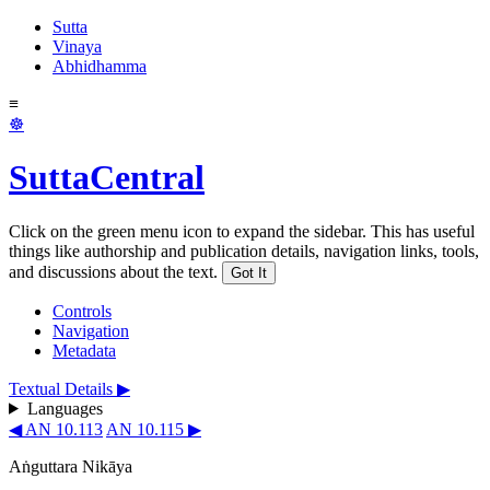
Sutta
Vinaya
Abhidhamma
≡
☸
SuttaCentral
Click on the green menu icon to expand the sidebar. This has useful
things like authorship and publication details, navigation links, tools,
and discussions about the text.
Got It
Controls
Navigation
Metadata
Textual Details ▶
Languages
◀ AN 10.113
AN 10.115 ▶
Aṅguttara Nikāya