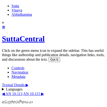
Sutta
Vinaya
Abhidhamma
≡
☸
SuttaCentral
Click on the green menu icon to expand the sidebar. This has useful
things like authorship and publication details, navigation links, tools,
and discussions about the text.
Got It
Controls
Navigation
Metadata
Textual Details ▶
Languages
◀ AN 10.113
AN 10.115 ▶
අඞ්ගුත්තරනිකායො