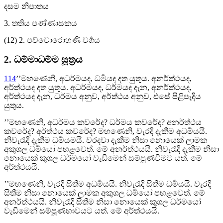
දසම නිපාතය
3. තතිය පණ්ණාසකය
(12) 2. පච්චොරොහණි වර්‍ගය
2. ධම්මාධම්ම සූත්‍රය
114
’’මහණෙනි, අධර්මයද, ධර්‍මයද දත යුතුය. අනර්ත්‍ථයද,
අර්ත්‍ථයද දත යුතුය. අධර්මයද, ධර්මයද දැන, අනර්ත්‍ථයද,
අර්ත්‍ථයද දැන, ධර්මය අනුව, අර්ත්‍ථය අනුව, එසේ පිළිපැදිය
යුතුය.
’’මහණෙනි, අධර්මය කවරේද? ධර්මය කවරේද? අනර්ත්‍ථය
කවරේද? අර්ත්‍ථය කවරේද? මහණෙනි, වැරදි දැකීම අධර්‍මයයි.
නිවැරැදි දැකීම ධර්‍මයමයි. වරදවා දැකීම නිසා නොයෙක් ලාමක
අකුශල ධර්‍මයෝ පහළවෙත්. මේ අනර්ත්‍ථයයි. නිවැරැදි දැකීම නිසා
නොයෙක් කුශල ධර්මයෝ වැඩීමෙන් සම්පූර්‍ණවීමට යත්. මේ
අර්ත්‍ථයයි.
’’මහණෙනි, වැරදි සිතීම අධර්‍මයයි. නිවැරැදි සිතීම ධර්‍මයයි. වැරදි
සිතීම නිසා නොයෙක් ලාමක අකුශල ධර්‍මයෝ පහළවෙත්. මේ
අනර්ත්‍ථයයි. නිවැරැදි සිතීම නිසා නොයෙක් කුශල ධර්මයෝ
වැඩීමෙන් සම්පූර්‍ණභාවයට යත්. මේ අර්ත්‍ථයයි.