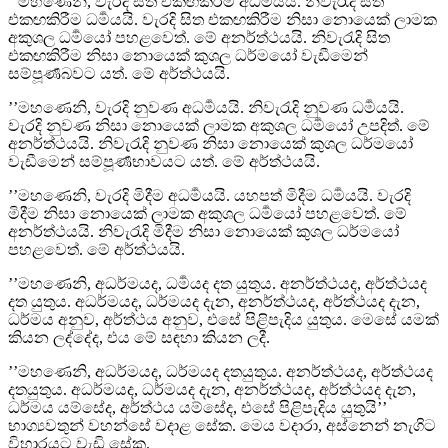
’’මහණෙනි, වැරදි සිත එකඟකිරීම අධර්‍මයයි. නිවැරැදි සිත
එකඟකිරීම ධර්‍මයයි. වැරදි සිත එකඟකිරීම නිසා නොයෙක් ලාමක
අකුශල ධර්‍මයෝ පහළවෙත්. මේ අනර්ත්‍ථයයි. නිවැරැදි සිත
එකඟකිරීම නිසා නොයෙක් කුශල ධර්මයෝ වැඩීමෙන්
සම්පූර්‍ණබවට යත්. මේ අර්ත්‍ථයයි.
’’මහණෙනි, වැරදි නුවණ අධර්‍මයයි. නිවැරැදි නුවණ ධර්‍මයයි.
වැරදි නුවණ නිසා නොයෙක් ලාමක අකුශල ධර්‍මයෝ උපදිත්. මේ
අනර්ත්‍ථයයි. නිවැරැදි නුවණ නිසා නොයෙක් කුශල ධර්මයෝ
වැඩීමෙන් සම්පූර්‍ණභාවයට යත්. මේ අර්ත්‍ථයයි.
’’මහණෙනි, වැරදි මිදීම අධර්‍මයයි. යහපත් මිදීම ධර්‍මයයි. වැරදි
මිදීම නිසා නොයෙක් ලාමක අකුශල ධර්‍මයෝ පහළවෙත්. මේ
අනර්ත්‍ථයයි. නිවැරැදි මිදීම නිසා නොයෙක් කුශල ධර්මයෝ
පහළවෙත්. මේ අර්ත්‍ථයයි.
’’මහණෙනි, අධර්මයද, ධර්‍මයද දත යුතුය. අනර්ත්‍ථයද, අර්ත්‍ථයද
දත යුතුය. අධර්මයද, ධර්මයද දැන, අනර්ත්‍ථයද, අර්ත්‍ථයද දැන,
ධර්මය අනුව, අර්ත්‍ථය අනුව, එසේ පිළිපැදිය යුතුය. මෙසේ යමක්
කියන ලද්දේද, එය මේ සඳහා කියන ලදී.
’’මහණෙනි, අධර්මයද, ධර්මයද දතයුතුය. අනර්ත්‍ථයද, අර්ත්‍ථයද
දතයුතුය. අධර්මයද, ධර්මයද දැන, අනර්ත්‍ථයද, අර්ත්‍ථයද දැන,
ධර්මය යම්සේද, අර්ත්‍ථය යම්සේද, එසේ පිළිපැදිය යුතුයි’’
භාග්‍යවතුන් වහන්සේ වදාළ සේක. මෙය වදාරා, අස්නෙන් නැගිට
විහාරයට වැඩි සේක.