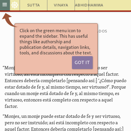
☸
≡
Sutta
Vinaya
Abhidhamma
Click on the green menu icon to
Colección de discursos agrupados
expand the sidebar. This has useful
numéricamente
things like authorship and
10.9. Pacífico
publication details, navigation links,
tools, and discussions about the text.
Got It
“Monjes, un monje puede estar dotado de fe y no ser
virtuoso; así está incompleto con respecto a aquel factor.
Entonces debería completarlo [pensando así:] ‘¿Cómo puedo
estar dotado de fe y, al mismo tiempo, ser virtuoso?’. Porque
cuando un monje está dotado de fe y, al mismo tiempo, es
virtuoso, entonces está completo con respecto a aquel
factor.
“Monjes, un monje puede estar dotado de fe y ser virtuoso,
pero no ser instruido; así está incompleto con respecto a
aquel factor. Entonces debería completarlo [pensando así:]