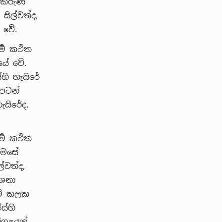
 ඒ කරුණ
සිල්වත්ද,
 වේ.
්‍ම කථික
යේ වේ.
ස්හි හැසිරේ
 පටන්
හැසිරේද,
්‍ම කථික
 මෙසේ
ල්වත්ද,
ේශනා
යම් කලක
ස්හි
්ගයෙන්