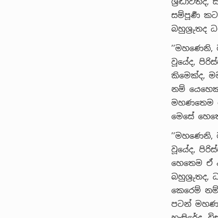
ශ්‍රද්‍ධාවත
සම්පූර්‍ණ ක
බහුශ්‍රුතද
’’මහණෙනි, ම
වූයේද, පිර
කිමෙක්ද, මම 
නම් යෙහෙකැ
මහණතෙම ශ්‍රද
මෙසේ හෙතෙම
’’මහණෙනි, ම
වූයේද, පිරි
හෙතෙම ඒ අඞ්
බහුශ්‍රුතද, 
කෙරෙම් නම්
පටන් මහණතෙම 
හැසිරේද, ව