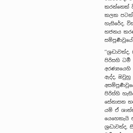
කරන්නෙක් ව
කලක පටන් මහ
හැසිරේද, වි
භජනය කරණ,
සම්පූර්‍ණවූය
’’ශ්‍රද්‍ධාවත
පිරිසහි ධර
අරණ්‍යයෙහි
ඇද්ද, ඔවුහ
අසම්පූර්‍ණවූ
පිරිස්හි හැ
සේනාසන භජ
යම් ඒ ශාන්
යෙහෙකැයි 
ශ්‍රද්‍ධාවත්ද