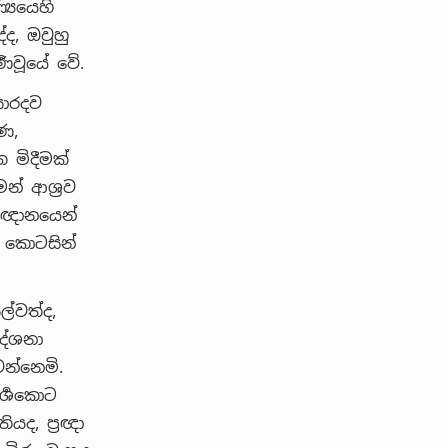
‍යයෙහි
ද, ඔවුහු
‍ණවූයේ වේ.
ිසාරදව
ණ,
 මිදීමක්
න් ආශ්‍රව
ට ඥානයෙන්
ඒ කොටසින්
ිල්වත්ද,
 දේශනා
න්නෙමි.
ර්‍ශකොට
ියද, ප්‍රඥා