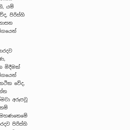
ි, යම්
ද, පිරිස්හි
සේනාසන
්ගයෙන්
ිසාරදව
ණ,
 මිදීමක්
්ගයෙන්
‍ම කථික වේද,
න්ත
මවා අරූපවූ
 නම්
න් මහණතෙමේ
ාරදව පිරිස්හි