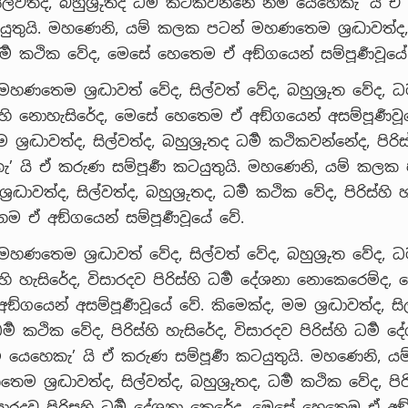
්ද, සිල්වත්ද, බහුශ්‍රුතද ධර්‍ම කථිකවන්නේ නම් යෙහෙකැ’ යි
ටයුතුයි. මහණෙනි, යම් කලක පටන් මහණතෙම ශ්‍රද්‍ධාවත්ද, 
 ධර්‍ම කථික වේද, මෙසේ හෙතෙම ඒ අඞ්ගයෙන් සම්පූර්‍ණවූයේ
හණතෙම ශ්‍රද්‍ධාවත් වේද, සිල්වත් වේද, බහුශ්‍රුත වේද, ධර
ිස්හි නොහැසිරේද, මෙසේ හෙතෙම ඒ අඞ්ගයෙන් අසම්පූර්‍ණවූ
ශ්‍රද්‍ධාවත්ද, සිල්වත්ද, බහුශ්‍රුතද ධර්‍ම කථිකවන්නේද, පිරි
’ යි ඒ කරුණ සම්පූර්‍ණ කටයුතුයි. මහණෙනි, යම් කලක
්‍ධාවත්ද, සිල්වත්ද, බහුශ්‍රුතද, ධර්‍ම කථික වේද, පිරිස්හි 
 ඒ අඞ්ගයෙන් සම්පූර්‍ණවූයේ වේ.
හණතෙම ශ්‍රද්‍ධාවත් වේද, සිල්වත් වේද, බහුශ්‍රුත වේද, ධර
ස්හි හැසිරේද, විසාරදව පිරිස්හි ධර්‍ම දේශනා නොකෙරෙම්ද,
ගයෙන් අසම්පූර්‍ණවූයේ වේ. කිමෙක්ද, මම ශ්‍රද්‍ධාවත්ද, සි
ධර්‍ම කථික වේද, පිරිස්හි හැසිරේද, විසාරදව පිරිස්හි ධර්‍ම ද
 යෙහෙකැ’ යි ඒ කරුණ සම්පූර්‍ණ කටයුතුයි. මහණෙනි, 
ශ්‍රද්‍ධාවත්ද, සිල්වත්ද, බහුශ්‍රුතද, ධර්‍ම කථික වේද, පිරි
ිසාරදව පිරිසහි ධර්‍ම දේශනා කෙරේද, මෙසේ හෙතෙම ඒ අඞ