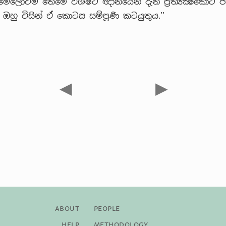
, මෙලොවම තෙමේ විශිෂ්ට ඥානයෙන් දැන ප්‍රත්‍යක්‍ෂකොට 
ඔහු විසින් ඒ කොටස සම්පූර්‍ණ කටයුතුය.’’
◀
▶
About
People
Help
Methodology