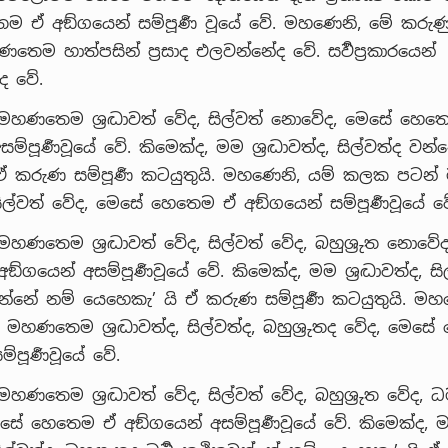
ම ඒ අඞ්ගයෙන් සම්පූර්‍ණ වූයේ වේ. මහණෙනි, මේ කරුණ
තෙම හාත්පසින් ප්‍රසාද එලවන්නේද වේ. සර්‍වප්‍රකාරයෙන්
ේද වේ.
මහණතෙම ශ්‍රද්‍ධාවත් වේද, සිල්වත් නොවේද, මෙසේ හෙත
ම්පූර්‍ණවූයේ වේ. කිමෙක්ද, මම ශ්‍රද්‍ධාවත්ද, සිල්වත්ද වන
ඒ කරුණ සම්පූර්‍ණ කටයුතුයි. මහණෙනි, යම් කලක පට
්ද, සිල්වත් වේද, මෙසේ හෙතෙම ඒ අඞ්ගයෙන් සම්පූර්‍ණවූයේ ව
මහණතෙම ශ්‍රද්‍ධාවත් වේද, සිල්වත් වේද, බහුශ්‍රුත නොවේ
ගයෙන් අසම්පූර්‍ණවූයේ වේ. කිමෙක්ද, මම ශ්‍රද්‍ධාවත්ද, සි
 වන්නේ නම් යෙහෙකැ’ යි ඒ කරුණ සම්පූර්‍ණ කටයුතුයි. මහ
හණතෙම ශ්‍රද්‍ධාවත්ද, සිල්වත්ද, බහුශ්‍රුතද වේද, මෙස
්පූර්‍ණවූයේ වේ.
හණතෙම ශ්‍රද්‍ධාවත් වේද, සිල්වත් වේද, බහුශ්‍රුත වේද, ධර
ෙසේ හෙතෙම ඒ අඞ්ගයෙන් අසම්පූර්‍ණවූයේ වේ. කිමෙක්ද, 