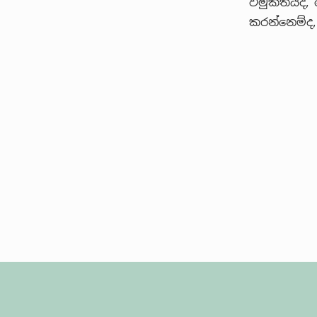
විමුක්තියද
කරන්නෙම්ද, 