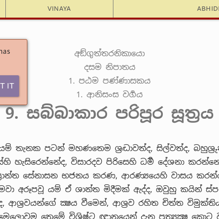
Vinaya
Abhi
 has
අඞ්ගුත්තරනිකායො
දසම නිපාතය
1. පඨම පණ්ණාසකය
t It
1. ආනිසංස වර්‍ගය
9. සබ්බාකාර පරිපූර සූත්‍රය
ම් තැනක පටන් මහණතෙම ශ්‍රද්‍ධාවත්ද, සිල්වත්ද, බහුශ්‍රුත
ස්හි හැසිරෙන්නේද, විසාරදව පිරිසෙහි ධර්‍ම දේශනා කරන්නේ
ප්‍රාන්ත සේනාසන භජනය කරණ, ආරණ්‍යයෙහි වාසය කරන්
වා අරූපවූ යම් ඒ ශාන්ත මිදීමක් ඇද්ද, ඔවුහු කයින් ස්ප
 ආශ්‍රවයන්ගේ ක්‍ෂය වීමෙන්, ආශ්‍රව රහිත චිත්ත විමුක්තියද
, මෙලොවම තෙමේ විශිෂ්ට ඥානයෙන් දැන ප්‍රත්‍යක්‍ෂ කොට