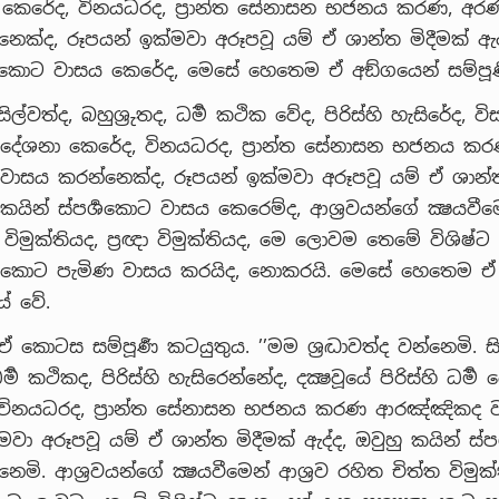
ා කෙරේද, විනයධරද, ප්‍රාන්ත සේනාසන භජනය කරණ, අරණ්
ෙක්ද, රූපයන් ඉක්මවා අරූපවූ යම් ඒ ශාන්ත මිදීමක් ඇද්
්‍ශකොට වාසය කෙරේද, මෙසේ හෙතෙම ඒ අඞ්ගයෙන් සම්පූර්
්ද, සිල්වත්ද, බහුශ්‍රුතද, ධර්‍ම කථික වේද, පිරිස්හි හැසිරේද, ව
්‍ම දේශනා කෙරේද, විනයධරද, ප්‍රාන්ත සේනාසන භජනය කර
 වාසය කරන්නෙක්ද, රූපයන් ඉක්මවා අරූපවූ යම් ඒ ශාන්ත
 කයින් ස්පර්‍ශකොට වාසය කෙරෙම්ද, ආශ්‍රවයන්ගේ ක්‍ෂයවීමෙ
 විමුක්තියද, ප්‍රඥා විමුක්තියද, මෙ ලොවම තෙමේ විශිෂ්
‍යක්‍ෂකොට පැමිණ වාසය කරයිද, නොකරයි. මෙසේ හෙතෙම 
යේ වේ.
 ඒ කොටස සම්පූර්‍ණ කටයුතුය. ’’මම ශ්‍රද්‍ධාවත්ද වන්නෙමි. ස
ධර්‍ම කථිකද, පිරිස්හි හැසිරෙන්නේද, දක්‍ෂවූයේ පිරිස්හි ධර්‍ම
 විනයධරද, ප්‍රාන්ත සේනාසන භජනය කරණ ආරඤ්ඤිකද ව
වා අරූපවූ යම් ඒ ශාන්ත මිදීමක් ඇද්ද, ඔවුහු කයින් ස්ප
මි. ආශ්‍රවයන්ගේ ක්‍ෂයවීමෙන් ආශ්‍රව රහිත චිත්ත විමුක්ත