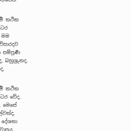
්‍ම කථික
නයධර
, මම
, විසාරදව
ම්පූර්‍ණ
බහුශ්‍රුතද,
ද,
්‍ම කථික
නයධර වේද,
, මෙසේ
ල්වත්ද,
‍ම දේශනා
 වාසය