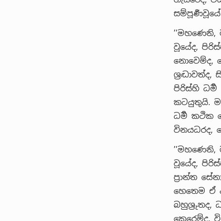
සම්පූර්‍ණවූය
’’මහණෙනි, ම
වූයේද, පිරි
නොවෙම්ද, ම
ශ්‍රද්‍ධාවත්
පිරිස්හි ධර
කටයුතුයි. ම
ධර්‍ම කථික 
විනයධරද, ම
’’මහණෙනි, ම
වූයේද, පිරි
ප්‍රාන්ත 
හෙතෙම ඒ අඞ්
බහුශ්‍රුතද, 
කෙරෙම්ද, ව