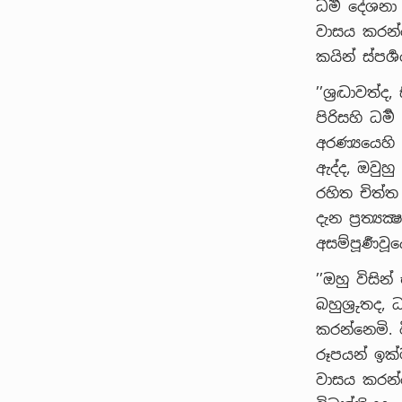
ධර්‍ම දේශන
වාසය කරන්න
කයින් ස්පර
’’ශ්‍රද්‍ධාවත
පිරිසහි ධර
අරණ්‍යයෙහි
ඇද්ද, ඔවුහු
රහිත චිත්ත
දැන ප්‍රත්
අසම්පූර්‍ණවූ
’’ඔහු විසින්
බහුශ්‍රුතද, 
කරන්නෙමි.
රූපයන් ඉක්ම
වාසය කරන්නෙ