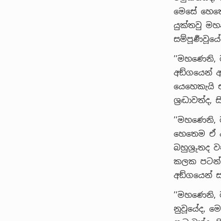
මෙසේ හෙතෙ
යුක්තවු මහණ
සම්පූර්‍ණවූය
’’මහණෙනි, 
අඞ්ගයෙන් අස
යෙහෙකැයි 
ශ්‍රද්‍ධාවත
’’මහණෙනි, 
හෙතෙම ඒ අඞ්
බහුශ්‍රුතද
කලක පටන් ම
අඞ්ගයෙන් සම
’’මහණෙනි, ම
නුවූයේද, ම