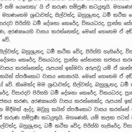
ී නම් යෙහෙකැ’ යි ඒ කරුණ සම්පූර්‍ණ කටයුතුයි. මහණෙන
ණතෙම ශ්‍රද්‍ධාවත්ද, සිල්වත්ද, බහුශ්‍රුතද, ධර්‍ම කථික වේ
සාරදව පිරිස්හි ධර්‍ම දේශනා කෙරේද, විනයධරද, ප්‍රාන්ත 
 අරණ්‍යයෙහි වාසය කරන්නෙක්ද, මෙසේ හෙතෙම ඒ අඞ
ේ වේ.
්ද, සිල්වත්ද, බහුශ්‍රුතද, ධර්‍ම කථික වේද, පිරිස්හි හැසිරේද, ව
්‍ම දේශනා කෙරේද, විනයධරද, ප්‍රාන්ත සේනාසන භජනය කර
 වාසය කරන්නෙක්ද, රූපයන් ඉක්මවා අරූපවූ යම් ඒ ශාන්ත
ු කයින් ස්පර්‍ශකොට වාසය නොකරයි. මෙසේ හෙතෙම ඒ අඞ
යේ වේ. කිමෙක්ද මම ශ්‍රද්‍ධාවත්ද, සිල්වත්ද, බහුශ්‍රුතද, ධර්
සිරේද, විසාරදව පිරිසහි ධර්‍ම දේශනා කෙරේද, විනයධරද, ප්‍රා
නය කරණ, අරණ්‍යයෙහි වාසය කරන්නෙක්ද, රූපයන් ඉක්
ත මිදීමක් ඇද්ද, ඔවුහු කයින් ස්පර්‍ශකොට වාසය කරන්නේ
ඒ කරුණ සම්පූර්‍ණ කටයුතුයි. මහණෙනි, යම් කලක පට
, සිල්වත්ද, බහුශ්‍රුතද, ධර්‍ම කථික වේද, පිරිස්හි හැසිරේද, විස