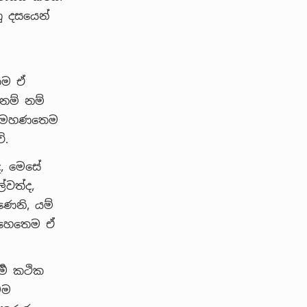
ු දසයෙන්
ෙම ඒ
්නෙම් නම්
න් මහණතෙම
ේ.
ද, මෙසේ
ල්වත්ද,
ණෙනි, යම්
ේ හෙතෙම ඒ
්‍ම කථික
මම