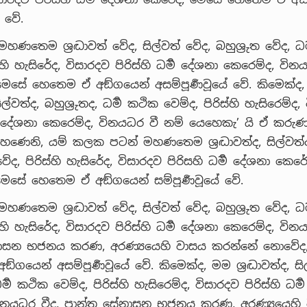
ේ වේ.
හණතෙම ශ්‍රද්‍ධාවත් වේද, සිල්වත් වේද, බහුශ්‍රුත වේද, ධර
ස්හි හැසිරේද, විසාරදව පිරිස්හි ධර්‍ම දේශනා කෙරෙම්ද, වි
ෙසේ හෙතෙම ඒ අඞ්ගයෙන් අසම්පූර්‍ණවූයේ වේ. කිමෙක්ද
ද, සිල්වත්ද, බහුශ්‍රුතද, ධර්‍ම කථික වෙම්ද, පිරිස්හි හැසිරෙම්ද
්‍ම දේශනා කෙරෙම්ද, විනයධර වී නම් යෙහෙකැ’ යි ඒ කරුණ ස
හණෙනි, යම් කලක පටන් මහණතෙම ශ්‍රද්‍ධාවත්ද, සිල්වත්ද, 
වේද, පිරිස්හි හැසිරේද, විසාරදව පිරිසහි ධර්‍ම දේශනා කෙරේ
ෙසේ හෙතෙම ඒ අඞ්ගයෙන් සම්පූර්‍ණවූයේ වේ.
හණතෙම ශ්‍රද්‍ධාවත් වේද, සිල්වත් වේද, බහුශ්‍රුත වේද, ධර
ස්හි හැසිරේද, විසාරදව පිරිස්හි ධර්‍ම දේශනා කෙරෙම්ද, වි
සේනාසන භජනය කරණ, අරණ්‍යයෙහි වාසය කරන්නේ නොවේද
ගයෙන් අසම්පූර්‍ණවූයේ වේ. කිමෙක්ද, මම ශ්‍රද්‍ධාවත්ද, සි
ධර්‍ම කථික වෙම්ද, පිරිස්හි හැසිරෙම්ද, විසාරදව පිරිස්හි ධර්
ිනයධර වීද, ප්‍රාන්ත සේනාසන භජනය කරණ, අරණ්‍යයෙහි