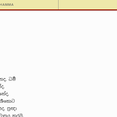
dhamma
ද, ධර්‍ම
ද,
නේද,
ර්‍ශකොට
, ප්‍රඥා
 වාසය කරයි.