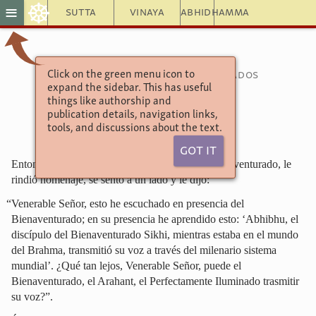
☸
≡
Sutta
Vinaya
Abhidhamma
Click on the green menu icon to
Colección de discursos agrupados
expand the sidebar. This has useful
numéricamente
things like authorship and
3.80. Abhibhu
publication details, navigation links,
tools, and discussions about the text.
Got It
Entonces, el Venerable Ananda se acercó al Bienaventurado, le
rindió homenaje, se sentó a un lado y le dijo:
“Venerable Señor, esto he escuchado en presencia del
Bienaventurado; en su presencia he aprendido esto: ‘Abhibhu, el
discípulo del Bienaventurado Sikhi, mientras estaba en el mundo
del Brahma, transmitió su voz a través del milenario sistema
mundial’. ¿Qué tan lejos, Venerable Señor, puede el
Bienaventurado, el Arahant, el Perfectamente Iluminado trasmitir
su voz?”.