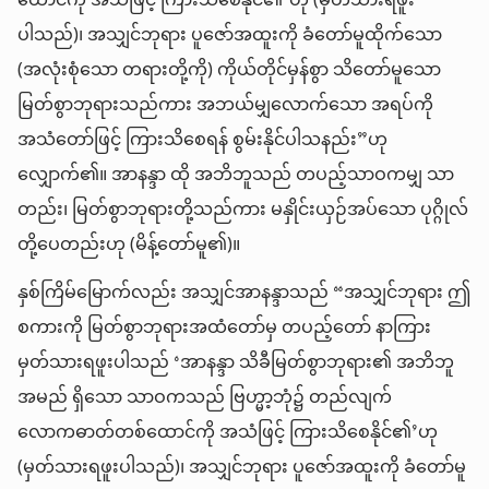
ထောင်ကို အသံဖြင့် ကြားသိစေနိုင်၏’ဟု (မှတ်သားရဖူး
ပါသည်)၊ အသျှင်ဘုရား ပူဇော်အထူးကို ခံတော်မူထိုက်သော
(အလုံးစုံသော တရားတို့ကို) ကိုယ်တိုင်မှန်စွာ သိတော်မူသော
မြတ်စွာဘုရားသည်ကား အဘယ်မျှလောက်သော အရပ်ကို
အသံတော်ဖြင့် ကြားသိစေရန် စွမ်းနိုင်ပါသနည်း”ဟု
လျှောက်၏။ အာနန္ဒာ ထို အဘိဘူသည် တပည့်သာဝကမျှ သာ
တည်း၊ မြတ်စွာဘုရားတို့သည်ကား မနှိုင်းယှဉ်အပ်သော ပုဂ္ဂိုလ်
တို့ပေတည်းဟု (မိန့်တော်မူ၏)။
နှစ်ကြိမ်မြောက်လည်း အသျှင်အာနန္ဒာသည် “အသျှင်ဘုရား ဤ
စကားကို မြတ်စွာဘုရားအထံတော်မှ တပည့်တော် နာကြား
မှတ်သားရဖူးပါသည် ‘အာနန္ဒာ သိခီမြတ်စွာဘုရား၏ အဘိဘူ
အမည် ရှိသော သာဝကသည် ဗြဟ္မာ့ဘုံ၌ တည်လျက်
လောကဓာတ်တစ်ထောင်ကို အသံဖြင့် ကြားသိစေနိုင်၏’ဟု
(မှတ်သားရဖူးပါသည်)၊ အသျှင်ဘုရား ပူဇော်အထူးကို ခံတော်မူ