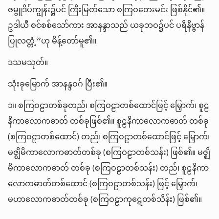
ဇမ္ဗူဒိပ်ကျွန်း၌ပင် ကြီးမြတ်သော စကြဝတေးမင်း ဖြစ်နိုင်၏။
ဥဒါယီ စင်စစ်သော်ကား အာနန္ဒာသည် ယခုဘဝ၌ပင် ပရိနိဗ္ဗာန်
ပြုလတ္တံ့”ဟု မိန့်တော်မူ၏။
ဒသမသုတ်။
သုံးခုမြောက် အာနန္ဒဝဂ် ပြီး၏။
၁။ စကြဝဠာတစ်ခုတည်၊ စကြဝဠာတစ်ထောင်ဖြင့် မြှောက်၊ စူဠ
နိကာလောကဓာတ် တစ်ခုဖြစ်၏။ စူဠနိကာလောကဓာတ် တစ်ခု
(စကြဝဠာတစ်ထောင်) တည်၊ စကြဝဠာတစ်ထောင်ဖြင့် မြှောက်၊
မဇ္ဈိမိကာလောကဓာတ်တစ်ခု (စကြဝဠာတစ်သန်း) ဖြစ်၏။ မဇ္ဈိ
မိကာလောကဓာတ် တစ်ခု (စကြဝဠာတစ်သန်း) တည်၊ စူဠနိကာ
လောကဓာတ်တစ်ထောင် (စကြဝဠာတစ်သန်း) ဖြင့် မြှောက်၊
မဟာလောကဓာတ်တစ်ခု (စကြဝဠာကုဋေတစ်သိန်း) ဖြစ်၏။