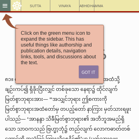
☸
≡
Sutta
Vinaya
Abhidhamma
အင်္ဂုတ္တရနိကာယ်
Click on the green menu icon to
expand the sidebar. This has
(၈) ၃-အာနန္ဒဝဂ်
useful things like authorship and
၁ဝ-စူဠနိုကာသုတ်
publication details, navigation
links, tools, and discussions about
the text.
Got It
၈၁။ ထိုအခါ အသျှင်အာနန္ဒာသည် မြတ်စွာဘုရားအထံသို့
ချဉ်းကပ်၍ ရှိခိုးပြီးလျှင် တစ်ခုသော နေရာ၌ ထိုင်လျက်
မြတ်စွာဘုရားအား— “အသျှင်ဘုရား ဤစကားကို
မြတ်စွာဘုရားအထံတော်မှ တပည့်တော် နာကြား မှတ်သားရဖူး
ပါသည်— ‘အာနန္ဒာ သိခီမြတ်စွာဘုရား၏ အဘိဘူအမည်ရှိ
သော သာဝကသည် ဗြဟ္မာ့ဘုံ၌ တည်လျက် လောကဓာတ်တစ်