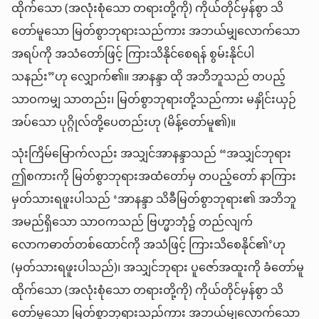
ထိုက်သော (အလုံးစုံသော တရားတို့ကို) ကိုယ်တိုင်မှန်စွာ သိ
တော်မူသော မြတ်စွာဘုရားသည်ကား အဘယ်မျှလောက်သော
အရပ်ကို အသံတော်ဖြင့် ကြားသိနိုင်စေရန် စွမ်းနိုင်ပါ
သနည်း”ဟု လျှောက်၏။ အာနန္ဒာ ထို အဘိဘူသည် တပည့်
သာဝကမျှ သာတည်း၊ မြတ်စွာဘုရားတို့သည်ကား မနှိုင်းယှဉ်
အပ်သော ပုဂ္ဂိုလ်တို့ပေတည်းဟု (မိန့်တော်မူ၏)။
သုံးကြိမ်မြောက်လည်း အသျှင်အာနန္ဒာသည် “အသျှင်ဘုရား
ဤစကားကို မြတ်စွာဘုရားအထံတော်မှ တပည့်တော် နာကြား
မှတ်သားရဖူးပါသည် ‘အာနန္ဒာ သိခီမြတ်စွာဘုရား၏ အဘိဘူ
အမည်ရှိသော သာဝကသည် ဗြဟ္မာဘုံ၌ တည်လျက်
လောကဓာတ်တစ်ထောင်ကို အသံဖြင့် ကြားသိစေနိုင်၏’ဟု
(မှတ်သားရဖူးပါသည်)၊ အသျှင်ဘုရား ပူဇော်အထူးကို ခံတော်မူ
ထိုက်သော (အလုံးစုံသော တရားတို့ကို) ကိုယ်တိုင်မှန်စွာ သိ
တော်မူသော မြတ်စွာဘုရားသည်ကား အဘယ်မျှလောက်သော