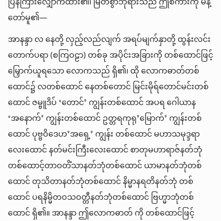
ပြန်ကြားလျှောက်ထား၏၊ မြတ်စွာဘုရားသည် ဤစကားကို မိန့်
တော်မူ၏—
အာနန္ဒာ လ နေတို့ လှည့်လည်လျက် အရပ်မျက်နှာတို့ ထွန်းလင်း
တောက်ပရာ (စကြဝဠာ) တစ်ခု အပိုင်းအခြားကို တစ်ထောင်ဖြင့်
မြှောက်ယူရသော လောကသည် ရှိ၏၊ ထို လောကဓာတ်တစ်
ထောင်၌ လတစ်ထောင် နေတစ်တောင် မြင်းမိုရ်တောင်မင်းတစ်
ထောင် ဇမ္ဗူဒိပ် ‘တောင်’ ကျွန်းတစ်ထောင် အပရ ဂေါယာန
‘အနောက်’ ကျွန်းတစ်ထောင် ဥတ္တရကုရု’မြောက်’ ကျွန်းတစ်
ထောင် ပုဗ္ဗဝိဒေဟ’အရှေ့’ ကျွန်း တစ်ထောင် မဟာသမုဒ္ဒရာ
လေးထောင် နတ်မင်းကြီးလေးထောင် စာတုမဟာရာဇ်နတ်ဘုံ
တစ်ထောင့်တာဝတိံသာနတ်ဘုံတစ်ထောင် ယာမာနတ်ဘုံတစ်
ထောင် တုသိတာနတ်ဘုံတစ်ထောင် နိမ္မာနရတိနတ်ဘုံ တစ်
ထောင် ပရနိမ္မိတဝသဝတ္တီနတ်ဘုံတစ်ထောင် ဗြဟ္မာဘုံတစ်
ထောင် ရှိ၏။ အာနန္ဒာ ဤလောကဓာတ် ကို တစ်ထောင်ဖြင့်