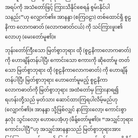
အရပ်ကို အသံတော်ဖြင့် ကြားသိနိုင်စေရန် စွမ်းနိုင်ပါ
သနည်း”ဟု လျှောက်၏။ အာနန္ဒာ (စကြဝဠာ) တစ်ထောင်ရှိ စူဠ
နိကာ လောကဓာတ် (လောကဓာတ်ငယ်) ကို သင်ကြားဖူး၏
လောဟု (မေးတော်မူ၏)။
ဘုန်းတော်ကြီးသော မြတ်စွာဘုရား ထို (စူဠနိကာလောကဓာတ်)
ကို ဟောချိန်တန်ပါပြီ၊ ကောင်းသော စကားကို ဆိုတော်မူ တတ်
သော မြတ်စွာဘုရား ထို (စူဠနိကာလောကဓာတ်) ကို ဟောချိန်
တန်ပါပြီ၊ မြတ်စွာဘုရား ဟောတော်မူမည့် စူဠနိကာ
လောကဓာတ်ကို မြတ်စွာဘုရား အထံတော်မှ ကြားနာရ၍
ရဟန်းတို့သည် မှတ်သား ဆောင်ထားကြရပါလိမ့်မည်ဟု
(လျှောက်၏)။ အာနန္ဒာ သို့ဖြစ်လျှင် နာကြားလော့၊ ကောင်းစွာ
နှလုံး သွင်းလော့၊ ဟောပေအံ့ဟု (မိန့်တော်မူ၏)။ “အသျှင်ဘုရား
ကောင်းပါပြီ”ဟု အသျှင်အာနန္ဒာသည် မြတ်စွာဘုရားအား