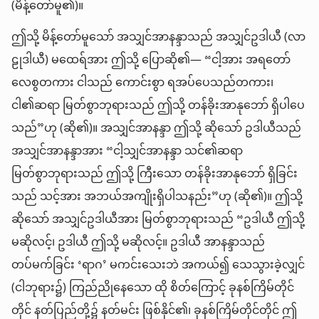
(မိန့်တော်မူ၏)။
ဤသို့ မိန့်တော်မူသော် အသျှင်အာနန္ဒာသည် အသျှင်ဥဒါယီ (လာ
ဠုဒါယီ) မထေရ်အား ဤသို့ ပြောဆို၏— “ငါ့အား အရတော်
လေစွတကား ငါသည် ကောင်းစွာ ရအပ်ပေသည်တကား၊
ငါ၏ဆရာ မြတ်စွာဘုရားသည် ဤသို့ တန်ခိုးအာနုဘော် ရှိပါပေ
သည်”ဟု (ဆို၏)။ အသျှင်အာနန္ဒာ ဤသို့ ဆိုသော် ဥဒါယီသည်
အသျှင်အာနန္ဒာအား “ငါ့သျှင်အာနန္ဒာ သင်၏ဆရာ
မြတ်စွာဘုရားသည် ဤသို့ ကြီးသော တန်ခိုးအာနုဘော် ရှိခြင်း
သည် သင့်အား အဘယ်အကျိုးရှိပါသနည်း”ဟု (ဆို၏)။ ဤသို့
ဆိုသော် အသျှင်ဥဒါယီအား မြတ်စွာဘုရားသည် “ဥဒါယီ ဤသို့
မဆိုလင့်၊ ဥဒါယီ ဤသို့ မဆိုလင့်။ ဥဒါယီ အာနန္ဒာသည်
တပ်မက်ခြင်း ‘ရာဂ’ မကင်းသေးဘဲ အကယ်၍ သေသွားခဲ့လျှင်
(ငါဘုရား၌) ကြည်ညိုနေသော ထို စိတ်ကြောင့် ခုနစ်ကြိမ်တိုင်
တိုင် နတ်ပြည်တို့၌ နတ်မင်း ဖြစ်နိုင်၏၊ ခုနစ်ကြိမ်တိုင်တိုင် ဤ