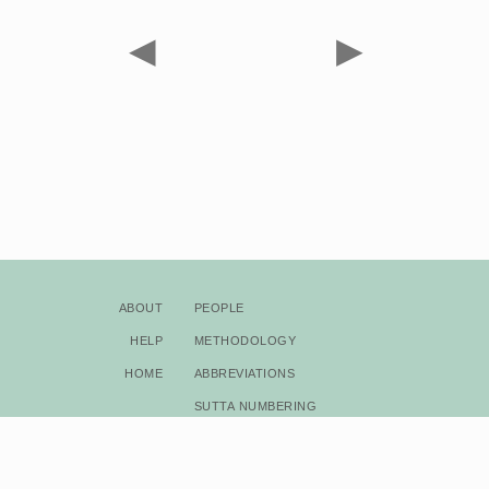
◀
▶
About
People
Help
Methodology
Home
Abbreviations
Sutta Numbering
Bibliography
Copyright