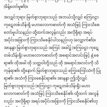
(မိန့်တော်မူ၏)။
အသျှင်ဘုရား မြတ်စွာဘုရားသည် အဘယ်သို့လျှင် စကြဝဠာ
ကုဋေတစ်သိန်းရှိ မဟာလောကဓာတ်ကို အသံဖြင့် ကြားသိစေ
တော်မူပါသနည်း၊ ထို့ထက်အလွန်လည်း အလိုရှိရာ အရပ်
အပိုင်းအခြားကို ကြားသိစေနိုင်ပါသနည်းဟု (လျှောက်၏)။
အာနန္ဒာ မြတ်စွာဘုရားသည် အကြင် အခါ၌ (စကြဝဠာ ကုဋေ
တစ်သိန်းရှိ) မဟာလောကဓာတ်ကို အရောင်အလင်းဖြင့် နှံ့စေ
ရာ၏၊ ထိုအခါ ထို သတ္တဝါတို့သည် ထို အရောင်အလင်းကို သိ
ကုန်ရာ၏၊ ထို့နောက် မြတ်စွာဘုရားသည် ကြွေးကြော်သံကို ပြု
ရာ၏၊ အသံကို ကြားစေနိုင်ရာ၏။ အာနန္ဒာ ဤသို့လျှင်
မြတ်စွာဘုရားသည် (စကြဝဠာ ကုဋေတစ်သိန်းရှိ) မဟာ
လောကဓာတ်ကို အသံဖြင့် ကြားသိစေနိုင်၏၊ ထို့ထက် အလွန်
လည်း အလိုရှိရာ အရပ်အပိုင်းအခြားကို ကြားသိစေနိုင်၏ဟု