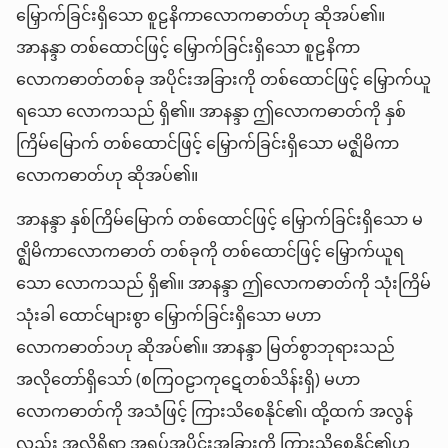
မြှောက်ခြင်းရှိသော စူဠနိကာလောကဓာတ်ဟု ဆိုအပ်၏။
အာနန္ဒာ တစ်ထောင်ဖြင့် မြှောက်ခြင်းရှိသော စူဠနိကာ
လောကဓာတ်တစ်ခု အပိုင်းအခြားကို တစ်ထောင်ဖြင့် မြှောက်ယူ
ရသော လောကသည် ရှိ၏။ အာနန္ဒာ ဤလောကဓာတ်ကို နှစ်
ကြိမ်မြောက် တစ်ထောင်ဖြင့် မြှောက်ခြင်းရှိသော မဇ္ဈိမိကာ
လောကဓာတ်ဟု ဆိုအပ်၏။
အာနန္ဒာ နှစ်ကြိမ်မြောက် တစ်ထောင်ဖြင့် မြှောက်ခြင်းရှိသော မ
ဇ္ဈိမိကာလောကဓာတ် တစ်ခုကို တစ်ထောင်ဖြင့် မြှောက်ယူရ
သော လောကသည် ရှိ၏။ အာနန္ဒာ ဤလောကဓာတ်ကို သုံးကြိမ်
သုံးခါ ထောင်များစွာ မြှောက်ခြင်းရှိသော မဟာ
လောကဓာတ်၁ဟု ဆိုအပ်၏။ အာနန္ဒာ မြတ်စွာဘုရားသည်
အလိုတော်ရှိသော် (စကြဝဠာကုဋေတစ်သိန်းရှိ) မဟာ
လောကဓာတ်ကို အသံဖြင့် ကြားသိစေနိုင်၏၊ ထို့ထက် အလွန်
လည်း အလိုရှိရာ အရပ်အပိုင်းအခြားကို ကြားသိစေနိုင်၏ဟု